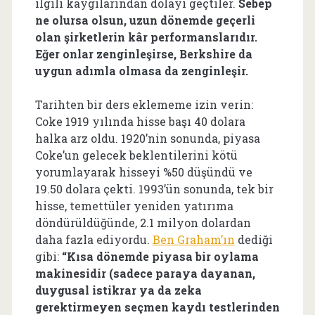
ilgili kaygılarından dolayı geçtiler.
Sebep
ne olursa olsun, uzun dönemde geçerli
olan şirketlerin kâr performanslarıdır.
Eğer onlar zenginleşirse, Berkshire da
uygun adımla olmasa da zenginleşir.
Tarihten bir ders eklememe izin verin:
Coke 1919 yılında hisse başı 40 dolara
halka arz oldu. 1920’nin sonunda, piyasa
Coke’un gelecek beklentilerini kötü
yorumlayarak hisseyi %50 düşündü ve
19.50 dolara çekti. 1993’ün sonunda, tek bir
hisse, temettüler yeniden yatırıma
döndürüldüğünde, 2.1 milyon dolardan
daha fazla ediyordu.
Ben Graham’ın
dediği
gibi:
“Kısa dönemde piyasa bir oylama
makinesidir (sadece paraya dayanan,
duygusal istikrar ya da zeka
gerektirmeyen seçmen kaydı testlerinden