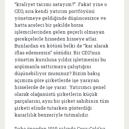
“kraliyet tacımı satayım?”. Fakat yine o
CEO, sıra kendi yatırım portföyünü
yönetmeye geldiğinde düşüncesizce ve
hatta aceleci bir şekilde borsa
işlemcilerinden gelen geçerli olmayan
gerekçelerle hisseden hisseye atlar.
Bunlardan en kötüsü belki de “kar alarak
iflas edemezsin” sözüdür. Bir CEO’nun
yönetim kuruluna yıldız işletmesini bu
argümanla sattırmaya çalıştığını
düşünebiliyor musunuz? Bizim bakış
açımıza göre şirketlerde işe yarayan
hisselerde de işe yarar: Yatırımcı genel
olarak olağanüstü şirketlerin küçük
parçalarını, aynı bir şirket sahibinin tüm
şirketi elinde tutarken gösterdiği
kararlılık benzeriyle tutmalıdır.
Daha önceden 1919 yılında Coca-Cola’ya