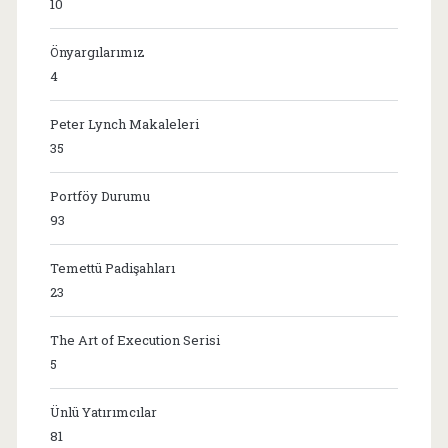
10
Önyargılarımız
4
Peter Lynch Makaleleri
35
Portföy Durumu
93
Temettü Padişahları
23
The Art of Execution Serisi
5
Ünlü Yatırımcılar
81