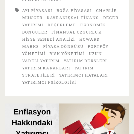
Gereken
AYI PIYASASI
BOĞA PIYASASI
CHARLIE
10
MUNGER
DAVRANIŞSAL FINANS
DEĞER
YATIRIMI
DEĞERLEME
EKONOMIK
Altın
DÖNGÜLER
FINANSAL ÖZGÜRLÜK
Kural
HISSE SENEDI ANALIZI
HOWARD
MARKS
PIYASA DÖNGÜSÜ
PORTFÖY
YÖNETIMI
RISK YÖNETIMI
UZUN
VADELI YATIRIM
YATIRIM DERSLERI
YATIRIM KARARLARI
YATIRIM
STRATEJILERI
YATIRIMCI HATALARI
YATIRIMCI PSIKOLOJISI