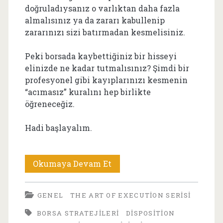
doğruladıysanız o varlıktan daha fazla
almalısınız ya da zararı kabullenip
zararınızı sizi batırmadan kesmelisiniz.
Peki borsada kaybettiğiniz bir hisseyi
elinizde ne kadar tutmalısınız? Şimdi bir
profesyonel gibi kayıplarınızı kesmenin
“acımasız” kuralını hep birlikte
öğreneceğiz.
Hadi başlayalım.
Borsada
Okumaya Devam Et
Kaybederken
GENEL
THE ART OF EXECUTION SERISI
Yapılacaklar:
BORSA STRATEJILERI
DISPOSITION
Suikastçilerin