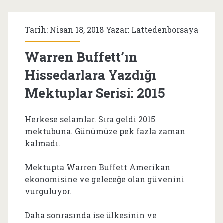
Arttıran
Şirketler
Tarih: Nisan 18, 2018 Yazar:
Lattedenborsaya
ve
Warren Buffett’ın
Endeks
Hissedarlara Yazdığı
Fonu
Mektuplar Serisi: 2015
Herkese selamlar. Sıra geldi 2015
mektubuna. Günümüze pek fazla zaman
kalmadı.
Mektupta Warren Buffett Amerikan
ekonomisine ve geleceğe olan güvenini
vurguluyor.
Daha sonrasında ise ülkesinin ve