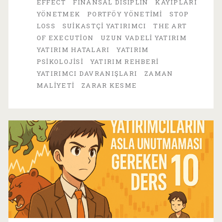
EFFECT
FINANSAL DISIPLIN
KAYIPLARI
%20-
YÖNETMEK
PORTFÖY YÖNETIMI
STOP
LOSS
SUIKASTÇI YATIRIMCI
THE ART
33
OF EXECUTION
UZUN VADELI YATIRIM
Zarar
YATIRIM HATALARI
YATIRIM
PSIKOLOJISI
YATIRIM REHBERI
Kesme
YATIRIMCI DAVRANIŞLARI
ZAMAN
Sırrı
MALIYETI
ZARAR KESME