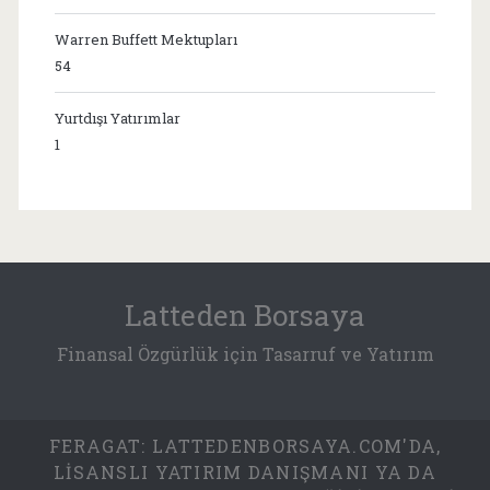
Warren Buffett Mektupları
54
Yurtdışı Yatırımlar
1
Latteden Borsaya
Finansal Özgürlük için Tasarruf ve Yatırım
FERAGAT: LATTEDENBORSAYA.COM'DA,
LISANSLI YATIRIM DANIŞMANI YA DA