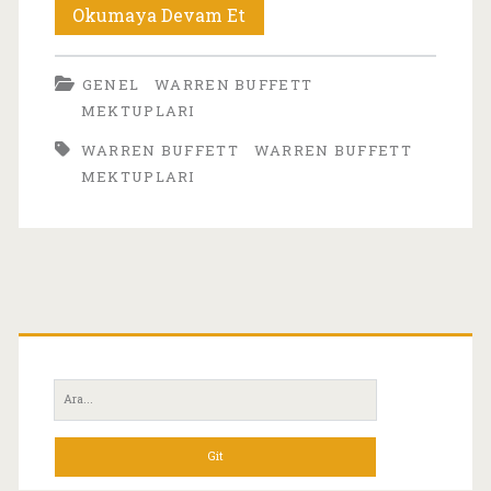
Warren
Okumaya Devam Et
Buffett’ın
GENEL
WARREN BUFFETT
Hissedarlara
MEKTUPLARI
Yazdığı
WARREN BUFFETT
WARREN BUFFETT
Mektuplar
MEKTUPLARI
Serisi:
2015
Birincil
Yan
Ara:
Menü