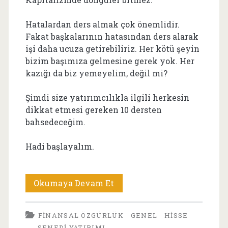
Hatalardan ders almak çok önemlidir.
Fakat başkalarının hatasından ders alarak
işi daha ucuza getirebiliriz. Her kötü şeyin
bizim başımıza gelmesine gerek yok. Her
kazığı da biz yemeyelim, değil mi?
Şimdi size yatırımcılıkla ilgili herkesin
dikkat etmesi gereken 10 dersten
bahsedeceğim.
Hadi başlayalım.
“Yatırımcılar
Okumaya Devam Et
İçin
FINANSAL ÖZGÜRLÜK
GENEL
HISSE
Unutulmaması
SENEDI YATIRIMI