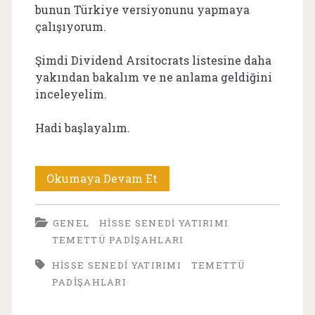
bunun Türkiye versiyonunu yapmaya
çalışıyorum.
Şimdi Dividend Arsitocrats listesine daha
yakından bakalım ve ne anlama geldiğini
inceleyelim.
Hadi başlayalım.
ABD’de
Okumaya Devam Et
Temettüsünü
GENEL
HISSE SENEDI YATIRIMI
25
TEMETTÜ PADIŞAHLARI
Yıl
HISSE SENEDI YATIRIMI
TEMETTÜ
Üst
PADIŞAHLARI
Üste