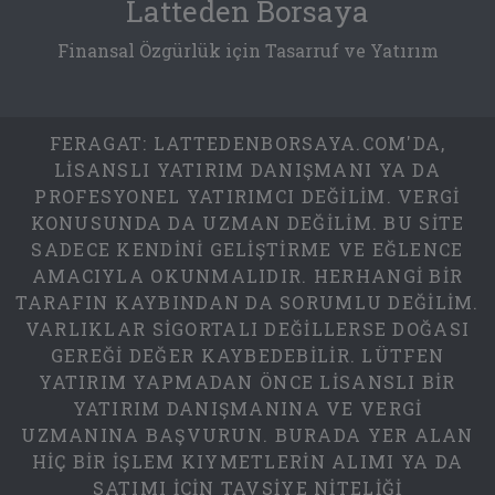
Latteden Borsaya
Finansal Özgürlük için Tasarruf ve Yatırım
FERAGAT: LATTEDENBORSAYA.COM'DA,
LISANSLI YATIRIM DANIŞMANI YA DA
PROFESYONEL YATIRIMCI DEĞILIM. VERGI
KONUSUNDA DA UZMAN DEĞILIM. BU SITE
SADECE KENDINI GELIŞTIRME VE EĞLENCE
AMACIYLA OKUNMALIDIR. HERHANGI BIR
TARAFIN KAYBINDAN DA SORUMLU DEĞILIM.
VARLIKLAR SIGORTALI DEĞILLERSE DOĞASI
GEREĞI DEĞER KAYBEDEBILIR. LÜTFEN
YATIRIM YAPMADAN ÖNCE LISANSLI BIR
YATIRIM DANIŞMANINA VE VERGI
UZMANINA BAŞVURUN. BURADA YER ALAN
HIÇ BIR IŞLEM KIYMETLERIN ALIMI YA DA
SATIMI IÇIN TAVSIYE NITELIĞI