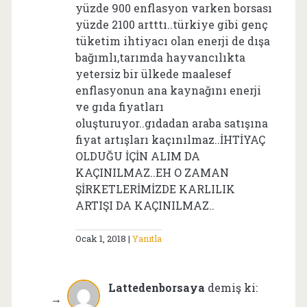
yüzde 900 enflasyon varken borsası
yüzde 2100 artttı..türkiye gibi genç
tüketim ihtiyacı olan enerji de dışa
bağımlı,tarımda hayvancılıkta
yetersiz bir ülkede maalesef
enflasyonun ana kaynağını enerji
ve gıda fiyatları
oluşturuyor..gıdadan araba satışına
fiyat artışları kaçınılmaz..İHTİYAÇ
OLDUĞU İÇİN ALIM DA
KAÇINILMAZ..EH O ZAMAN
ŞİRKETLERİMİZDE KARLILIK
ARTIŞI DA KAÇINILMAZ..
Ocak 1, 2018
Yanıtla
Lattedenborsaya
demiş ki: