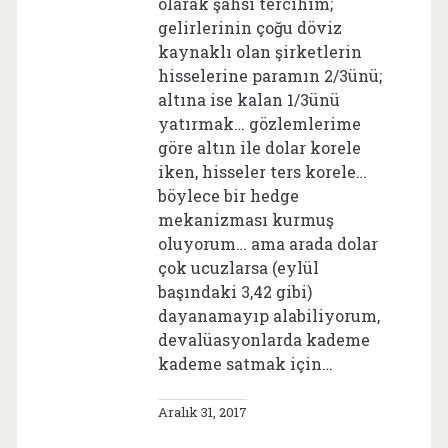
olarak şahsi tercihim;
gelirlerinin çoğu döviz
kaynaklı olan şirketlerin
hisselerine paramın 2/3ünü;
altına ise kalan 1/3ünü
yatırmak… gözlemlerime
göre altın ile dolar korele
iken, hisseler ters korele…
böylece bir hedge
mekanizması kurmuş
oluyorum… ama arada dolar
çok ucuzlarsa (eylül
başındaki 3,42 gibi)
dayanamayıp alabiliyorum,
devalüasyonlarda kademe
kademe satmak için…
Aralık 31, 2017