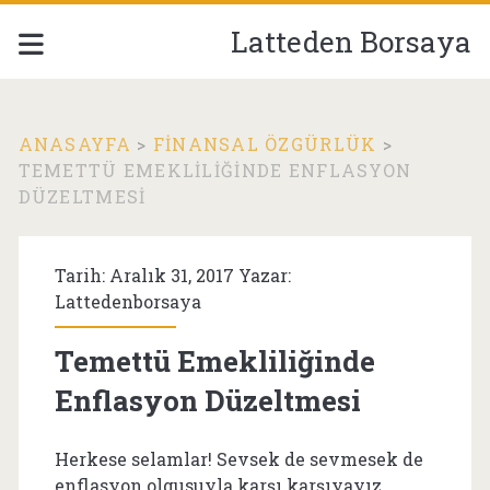
Latteden Borsaya
ANASAYFA
>
FINANSAL ÖZGÜRLÜK
>
TEMETTÜ EMEKLILIĞINDE ENFLASYON
DÜZELTMESI
Tarih: Aralık 31, 2017 Yazar:
Lattedenborsaya
Temettü Emekliliğinde
Enflasyon Düzeltmesi
Herkese selamlar! Sevsek de sevmesek de
enflasyon olgusuyla karşı karşıyayız.