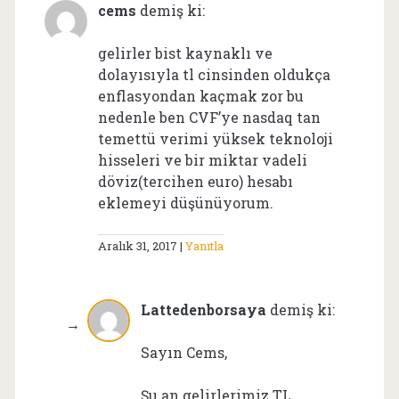
cems
demiş ki:
gelirler bist kaynaklı ve
dolayısıyla tl cinsinden oldukça
enflasyondan kaçmak zor bu
nedenle ben CVF’ye nasdaq tan
temettü verimi yüksek teknoloji
hisseleri ve bir miktar vadeli
döviz(tercihen euro) hesabı
eklemeyi düşünüyorum.
Aralık 31, 2017
Yanıtla
Lattedenborsaya
demiş ki:
Sayın Cems,
Şu an gelirlerimiz TL