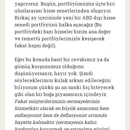
yapıyoruz. Bugün, portföyümüzün üçte biri
uluslararası hisse senetlerinden oluşuyor.
Birkaç ay içerisinde yeni bir ABD dışı hisse
senedi portföyünü halka açacağız (Bu
portföydeki bazı hisseler bizim ana değer
ve temettü portföylerimizle kesişecek
fakat hepsi değil).
Eğer bu konuda basit bir cevabımız ya da
gümüş kurşunumuz olduğunu
düşünüyorsanız, hayır yok. Şimdi
söyleceklerimin kulak arkası edileceğini
biliyorum çünkü şu an sanki hiç biteyecek
gibi olan bir boğa piyasasının içindeyiz.
Fakat müşterilerimizin sermayelerinin
hizmetkârı olarak en büyük amacımız hem
enflasyonist hem de deflasyonist ortamda
hayatta kalmaktır (sermayenin kalıcı
kaybından korunmak ve satınalma gücünü