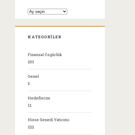
Arşivler
KATEGORILER
Finansal Özgürlük
253
Genel
5
Hedeflerim
12
Hisse Senedi Yatırımı
222