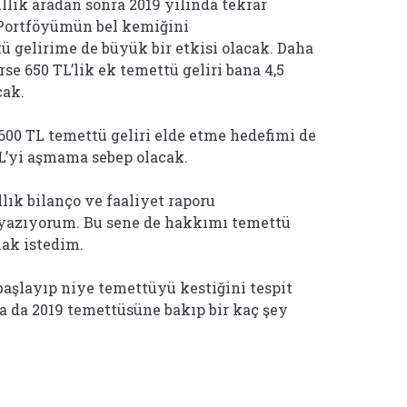
llık aradan sonra 2019 yılında tekrar
Portföyümün bel kemiğini
 gelirime de büyük bir etkisi olacak. Daha
e 650 TL’lik ek temettü geliri bana 4,5
cak.
.600 TL temettü geliri elde etme hedefimi de
L’yi aşmama sebep olacak.
ık bilanço ve faaliyet raporu
 yazıyorum. Bu sene de hakkımı temettü
ak istedim.
aşlayıp niye temettüyü kestiğini tespit
a da 2019 temettüsüne bakıp bir kaç şey