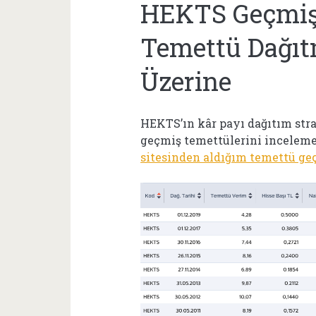
HEKTS Geçmiş 
Temettü Dağı
Üzerine
HEKTS’ın kâr payı dağıtım str
geçmiş temettülerini incelem
sitesinden aldığım temettü ge