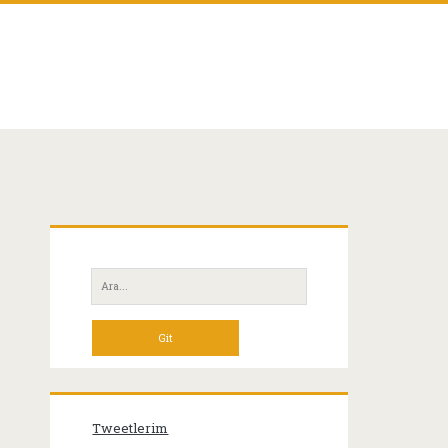
Birincil
Yan
Ara:
Menü
Tweetlerim