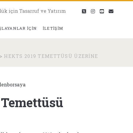
lük için Tasarruf ve Yatırım
twitter
instagram
youtube
eposta
ŞLAYANLAR İÇIN
İLETIŞIM
>
HEKTS 2019 TEMETTÜSÜ ÜZERINE
denborsaya
 Temettüsü