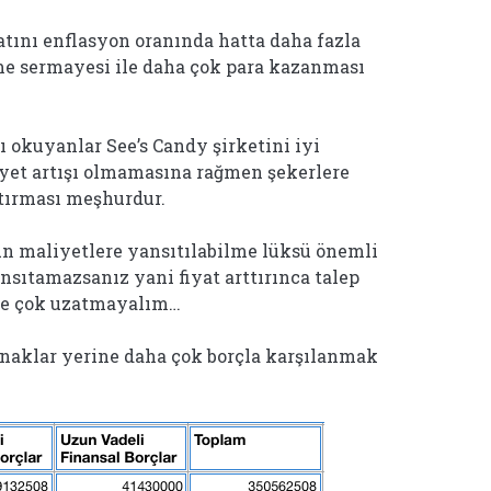
yatını enflasyon oranında hatta daha fazla
etme sermayesi ile daha çok para kazanması
 okuyanlar See’s Candy şirketini iyi
liyet artışı olmamasına rağmen şekerlere
ttırması meşhurdur.
n maliyetlere yansıtılabilme lüksü önemli
nsıtamazsanız yani fiyat arttırınca talep
yse çok uzatmayalım…
ynaklar yerine daha çok borçla karşılanmak