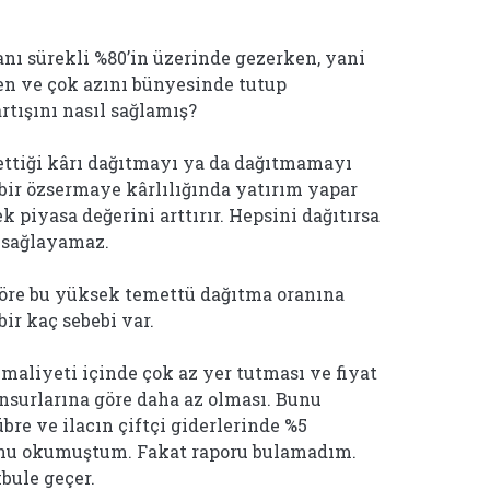
nı sürekli %80’in üzerinde gezerken, yani
en ve çok azını bünyesinde tutup
rtışını nasıl sağlamış?
, ettiği kârı dağıtmayı ya da dağıtmamayı
i bir özsermaye kârlılığında yatırım yapar
k piyasa değerini arttırır. Hepsini dağıtırsa
ı sağlayamaz.
öre bu yüksek temettü dağıtma oranına
ir kaç sebebi var.
 maliyeti içinde çok az yer tutması ve fiyat
nsurlarına göre daha az olması. Bunu
übre ve ilacın çiftçi giderlerinde %5
unu okumuştum. Fakat raporu bulamadım.
bule geçer.