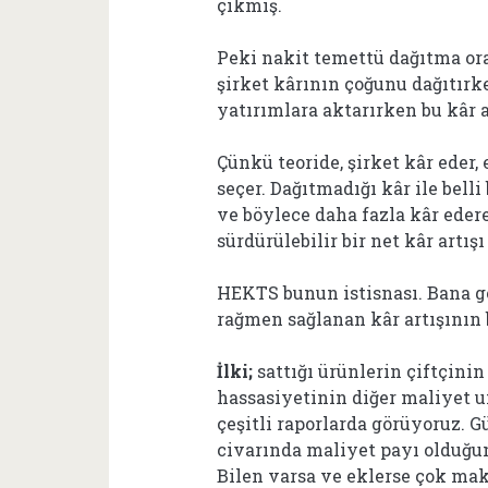
çıkmış.
Peki nakit temettü dağıtma ora
şirket kârının çoğunu dağıtırk
yatırımlara aktarırken bu kâr a
Çünkü teoride, şirket kâr eder
seçer. Dağıtmadığı kâr ile bell
ve böylece daha fazla kâr edere
sürdürülebilir bir net kâr artış
HEKTS bunun istisnası. Bana g
rağmen sağlanan kâr artışının b
İlki;
sattığı ürünlerin çiftçinin
hassasiyetinin diğer maliyet u
çeşitli raporlarda görüyoruz. G
civarında maliyet payı olduğ
Bilen varsa ve eklerse çok mak