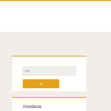
Birincil
Yan
Ara:
Menü
Tweetlerim