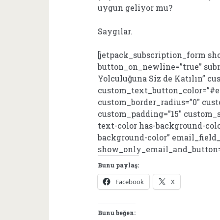
uygun geliyor mu?
Saygılar.
[jetpack_subscription_form sh
button_on_newline=”true” sub
Yolculuğuna Siz de Katılın” c
custom_text_button_color=”#e
custom_border_radius=”0″ cus
custom_padding=”15″ custom_s
text-color has-background-col
background-color” email_field_
show_only_email_and_button=
Bunu paylaş:
Facebook
X
Bunu beğen: