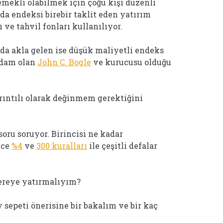
mekli olabilmek için çoğu kişi düzenli
da endeksi birebir taklit eden yatırım
 ve tahvil fonları kullanılıyor.
da akla gelen ise düşük maliyetli endeks
adam olan
John C. Bogle
ve kurucusu olduğu
rıntılı olarak değinmem gerektiğini
oru soruyor. Birincisi ne kadar
nce
%4
ve
300 kuralları
ile çeşitli defalar
 nereye yatırmalıyım?
 sepeti önerisine bir bakalım ve bir kaç