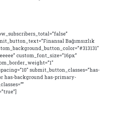
ow_subscribers_total=”false”
mit_button_text=”Finansal Bağımsızlık
ustom_background_button_color=”#313131″
eeeee” custom_font_size=”16px”
tom_border_weight=”1″
pacing=”10″ submit_button_classes=”has-
or has-background has-primary-
classes=””
”true”]