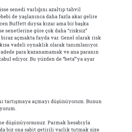
sse senedi varlığını azaltıp tahvil
ebebi de yaşlanınca daha fazla akar gelire
en Buffett duysa kızar ama bir başka
se senetlerine göre çok daha “risksiz”
 biraz açmakta fayda var. Genel olarak risk
 kısa vadeli oynaklık olarak tanımlanıyor.
n vadede para kazanamamak ve ana paranın
bul ediyor. Bu yüzden de “beta”‘ya ayar
yını tartışmaya açmayı düşünüyorum. Bunun
ıyorum.
 ne düşünüyorsunuz. Parmak hesabıyla
da biz ona sabit getirili varlık tutmak size