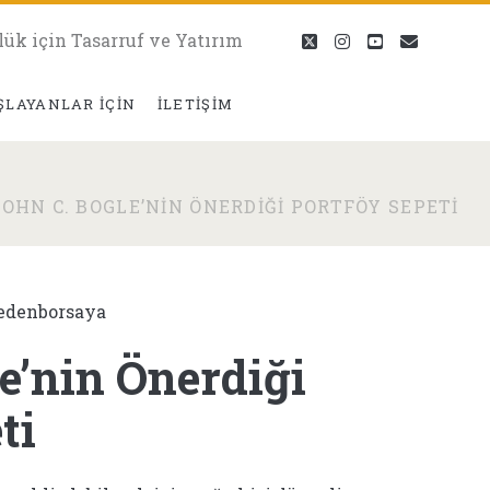
lük için Tasarruf ve Yatırım
twitter
instagram
youtube
eposta
ŞLAYANLAR İÇIN
İLETIŞIM
JOHN C. BOGLE’NIN ÖNERDIĞI PORTFÖY SEPETI
edenborsaya
e’nin Önerdiği
ti