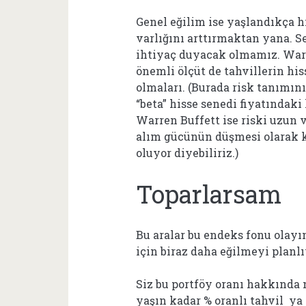
Genel eğilim ise yaşlandıkça hi
varlığını arttırmaktan yana. S
ihtiyaç duyacak olmamız. Warr
önemli ölçüt de tahvillerin his
olmaları. (Burada risk tanımını
“beta” hisse senedi fiyatındaki
Warren Buffett ise riski uzu
alım gücünün düşmesi olarak ka
oluyor diyebiliriz.)
Toparlarsam
Bu aralar bu endeks fonu ola
için biraz daha eğilmeyi planl
Siz bu portföy oranı hakkında
yaşın kadar % oranlı tahvil ya 