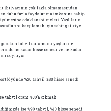
kit ihtiyacının çok fazla olmamasından
nden daha fazla faydalanma imkanına sahip
büyümesine odaklanabilmeleri. Yaşlıların
sraflarını karşılamak için sabit getiriye
ı gereken tahvil durumunu yaşları ile
lerinde ne kadar hisse senedi ve ne kadar
ini söylüyor.
portföyünde %20 tahvil %80 hisse senedi
se tahvil oranı %30’a çıkmalı.
diğinizde ise %90 tahvil, %10 hisse senedi