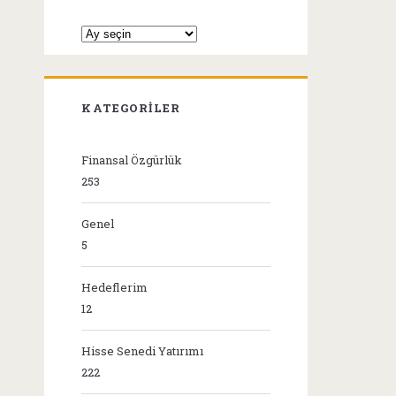
Arşivler
KATEGORILER
Finansal Özgürlük
253
Genel
5
Hedeflerim
12
Hisse Senedi Yatırımı
222