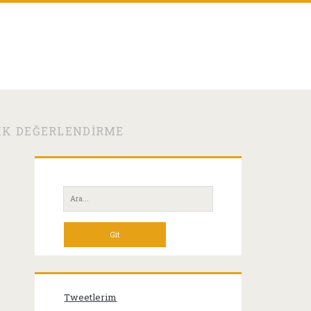
IK DEĞERLENDIRME
Birincil
Yan
Ara:
Menü
Tweetlerim