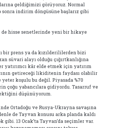
larına geldiğimizi görüyoruz. Normal
p sonra indirim döngüsüne başlarız gibi
te de hisse senetlerinde yeni bir hikaye
 bir prens ya da kızılderililerden bizi
an süvari alayı olduğu çığırtkanlığına
 yatırımcı kâr elde etmek için yatırım
nın getireceği likiditenin faydası olabilir
 yeter koşulu bu değil. Piyasada %70
in çoğu yabancılara gidiyordu. Tasarruf ve
rektiğini düşünüyorum.
elinde Ortadoğu ve Rusya-Ukrayna savaşına
denle de Tayvan konusu arka planda kaldı
ok gibi. 13 Ocak’ta Tayvan’da seçimler var.
arışı kazanamaması orasını tekrar