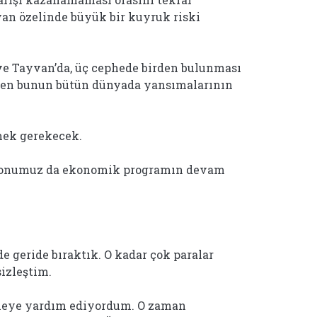
an özelinde büyük bir kuyruk riski
ve Tayvan’da, üç cephede birden bulunması
den bunun bütün dünyada yansımalarının
mek gerekecek.
 konumuz da ekonomik programın devam
de geride bıraktık. O kadar çok paralar
sizleştim.
zneye yardım ediyordum. O zaman