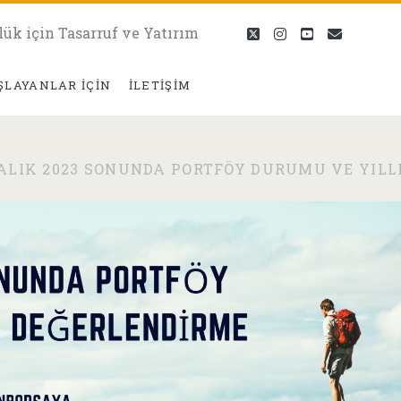
lük için Tasarruf ve Yatırım
twitter
instagram
youtube
eposta
ŞLAYANLAR İÇIN
İLETIŞIM
ALIK 2023 SONUNDA PORTFÖY DURUMU VE YILL