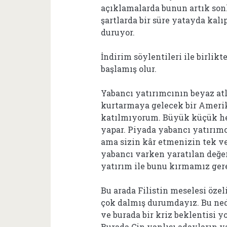
açıklamalarda bunun artık son
şartlarda bir süre yatayda kalı
duruyor.
İndirim söylentileri ile birlik
başlamış olur.
Yabancı yatırımcının beyaz atlı
kurtarmaya gelecek bir Amerik
katılmıyorum. Büyük küçük her
yapar. Piyada yabancı yatırımcı
ama sizin kâr etmenizin tek ve
yabancı varken yaratılan değer
yatırım ile bunu kırmamız ge
Bu arada Filistin meselesi öz
çok dalmış durumdayız. Bu ne
ve burada bir kriz beklentisi y
Burada Çin yanlısı adayların y