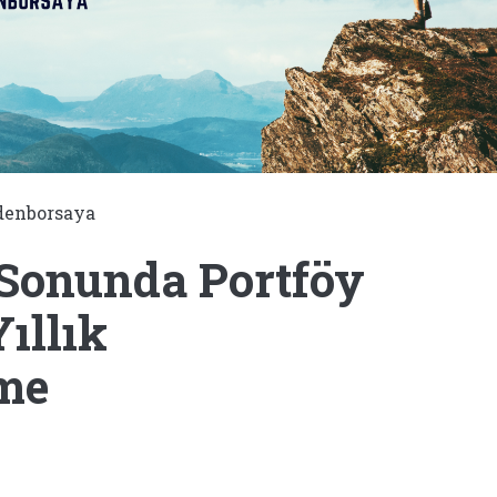
denborsaya
 Sonunda Portföy
ıllık
me