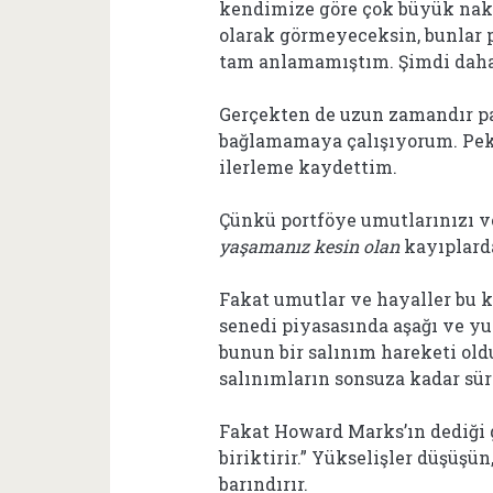
kendimize göre çok büyük naki
olarak görmeyeceksin, bunlar p
tam anlamamıştım. Şimdi daha
Gerçekten de uzun zamandır pa
bağlamamaya çalışıyorum. Pe
ilerleme kaydettim.
Çünkü portföye umutlarınızı ve
yaşamanız kesin olan
kayıplard
Fakat umutlar ve hayaller bu 
senedi piyasasında aşağı ve yu
bunun bir salınım hareketi old
salınımların sonsuza kadar sü
Fakat Howard Marks’ın dediği g
biriktirir.” Yükselişler düşüşü
barındırır.