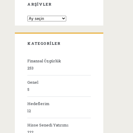
ARŞIVLER
Arşivler
KATEGORILER
Finansal Özgürlük
253
Genel
5
Hedeflerim
12
Hisse Senedi Yatırımı
222