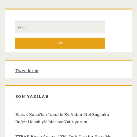
Birincil
Yan
Ara:
Menü
Tweetlerim
SON YAZILAR
Emlak Konut’tan Taksitle Ev Aldım. Net Bugünkü
Değer Hesabıyla Masaya Yatırıyorum
TTRAK Hisse Analizi 2026: Türk Traktör Ucuz Mu,