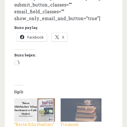
submit_button_classes=””
email_field_classes=””
show_only_email_and_button=”true”]
Bunu paylaş:
Facebook
X
Bunu beğen:
Yükleniyor...
İlgili
“Borsa Sihirbazları”
Finansal