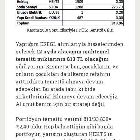
Kasım 2018 Sonu İtibariyle 1 Yıllık Temettü Geliri
Yaptığım EREGL alımlarıyla hisselerimden
gelecek
12 ayda alacağım muhtemel
temettü miktarının 813 TL olacağını
görüyorum. Kısmetse ben, çocuklarım ve
onların çocukları da ülkemiz refahını
arttırdıkça temettü almaya devam
edecekler. Bu arada tabii ki bide
şirketlerimizi izlemeye devam edeceğiz.
Al unut benim için bir strateji değil.
Portföyün temettü verimi: 813/33.830=
%2,40 oldu. Hep bahsettiğim gibi bunda
portföyün yarısını oluşturan HEKTS’ın