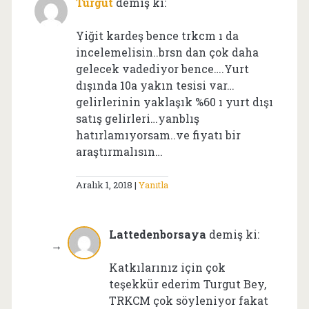
Turgut
demiş ki:
Yiğit kardeş bence trkcm ı da
incelemelisin..brsn dan çok daha
gelecek vadediyor bence….Yurt
dışında 10a yakın tesisi var…
gelirlerinin yaklaşık %60 ı yurt dışı
satış gelirleri…yanblış
hatırlamıyorsam..ve fiyatı bir
araştırmalısın…
Aralık 1, 2018
Yanıtla
Lattedenborsaya
demiş ki:
Katkılarınız için çok
teşekkür ederim Turgut Bey,
TRKCM çok söyleniyor fakat