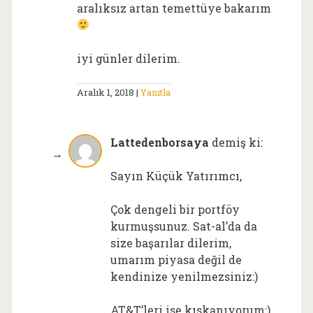
aralıksız artan temettüye bakarım
iyi günler dilerim.
Aralık 1, 2018
Yanıtla
Lattedenborsaya
demiş ki:
Sayın Küçük Yatırımcı,
Çok dengeli bir portföy
kurmuşsunuz. Sat-al’da da
size başarılar dilerim,
umarım piyasa değil de
kendinize yenilmezsiniz:)
AT&T’leri ise kıskanıyorum:)