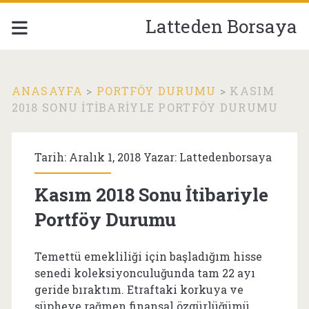
Latteden Borsaya
ANASAYFA
>
PORTFÖY DURUMU
>
KASIM
2018 SONU İTIBARIYLE PORTFÖY DURUMU
Tarih: Aralık 1, 2018 Yazar:
Lattedenborsaya
Kasım 2018 Sonu İtibariyle
Portföy Durumu
Temettü emekliliği için başladığım hisse
senedi koleksiyonculuğunda tam 22 ayı
geride bıraktım. Etraftaki korkuya ve
şüpheye rağmen finansal özgürlüğümü