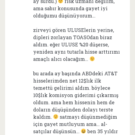
ay sürdü.)
risk uzmanı değilim,
ama sabır konusunda gayet iyi
olduğumu düşünüyorum…
zirveyi gören ULUSElerin yerine,
dipleri zorlayan TOASOdan biraz
aldım. eğer ULUSE %20 düşerse,
yeniden aynı tutarla hisse arttırımı
amaçlı alıcı olacağım…
bu arada ay başında ABDdeki AT&T
hisselerimden net 12$lık ilk
temettü gelirimi aldım. böylece
10$lık komisyon giderimi çıkarmış
oldum. ama hem hissenin hem de
doların düşüşünden dolayı terste
kaldım.
satmayı düşünmediğim
için gayet mutluyum ama… al-
satçılar düşünsün…
ben 35 yıldır