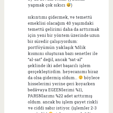
yapmak çok sıkıcı
)
sıkıntımı gidermek, ve temettü
emeklisi olacağım 40 yaşımdaki
temettü gelirimi daha da arttırmak
için yeni bir yöntem üzerinde uzun
bir süredir çalışıyordum:
portföyümün yaklaşık %5lik
kısmını oluşturan bazı senetler ile
“al-sat” değil, ancak “sat-al”
şeklinde iki adet başarılı işlem
gerçekleştirdim. heyecanımı biraz
da olsa gidermiş oldum…
böylece
hisselerimi yerine geri koyarken
bedâvaya EGEENlerimi %11,
PARSNlarımı %22 adet arttırmış
oldum. ancak bu işlem gayet riskli
ve ciddi sabır istiyor. (işlemler 2-3