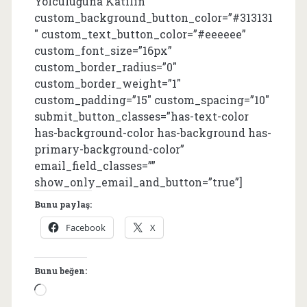
Yolculuğuna Katılın”
custom_background_button_color=”#313131
″ custom_text_button_color=”#eeeeee”
custom_font_size=”16px”
custom_border_radius=”0″
custom_border_weight=”1″
custom_padding=”15″ custom_spacing=”10″
submit_button_classes=”has-text-color
has-background-color has-background has-
primary-background-color”
email_field_classes=””
show_only_email_and_button=”true”]
Bunu paylaş:
Facebook
X
Bunu beğen:
Yükleniyor...