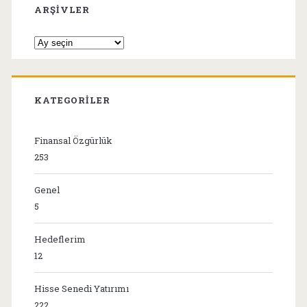
ARŞIVLER
Arşivler
KATEGORILER
Finansal Özgürlük
253
Genel
5
Hedeflerim
12
Hisse Senedi Yatırımı
222