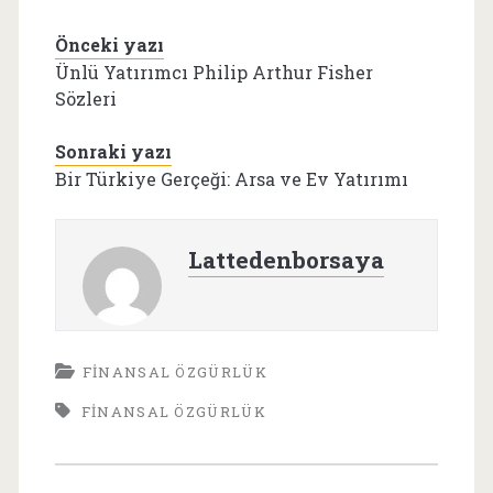
kadar harcadığımı
yazmaya. Borç
Önceki yazı
ödemelerim devam
ediyor. Hedefim ise
Ünlü Yatırımcı Philip Arthur Fisher
erken emekli
Sözleri
olabilmek ve
finansal
Sonraki yazı
bağımsızlığımı
Bir Türkiye Gerçeği: Arsa ve Ev Yatırımı
kazanabilmek için
gelirimin
mümkünse
yarısından
Lattedenborsaya
fazlasını
biriktirmek. Bunu
ölçmek…
FINANSAL ÖZGÜRLÜK
FINANSAL ÖZGÜRLÜK