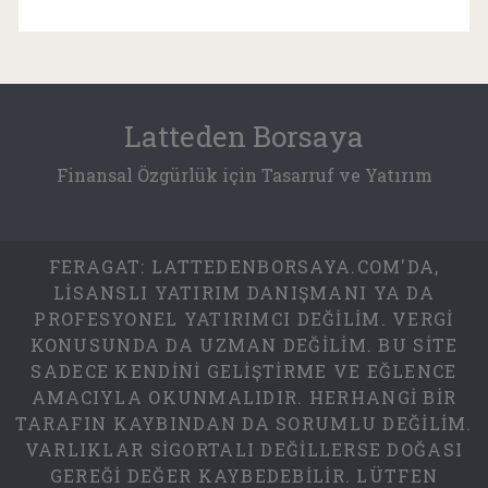
Latteden Borsaya
Finansal Özgürlük için Tasarruf ve Yatırım
FERAGAT: LATTEDENBORSAYA.COM'DA,
LISANSLI YATIRIM DANIŞMANI YA DA
PROFESYONEL YATIRIMCI DEĞILIM. VERGI
KONUSUNDA DA UZMAN DEĞILIM. BU SITE
SADECE KENDINI GELIŞTIRME VE EĞLENCE
AMACIYLA OKUNMALIDIR. HERHANGI BIR
TARAFIN KAYBINDAN DA SORUMLU DEĞILIM.
VARLIKLAR SIGORTALI DEĞILLERSE DOĞASI
GEREĞI DEĞER KAYBEDEBILIR. LÜTFEN