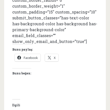
custom_border_radius=”0″
custom_border_weight=”1″
custom_padding=”15″ custom_spacing=”10″
submit_button_classes=”has-text-color
has-background-color has-background has-
primary-background-color”
email_field_classes=””
show_only_email_and_button=”true”]
Bunu paylaş:
Facebook
X
Bunu beğen:
İlgili