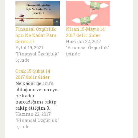
Finansal Özgürlük
Nisan 15-Mayıs 14
İçin Ne Kadar Para
2017 Gelir Gider
Gerekir?
Haziran 22, 2017
Eylül 19, 2021
"Finansal Özgürlük"
"Finansal Özgürlük"
içinde
içinde
Ocak 15-Şubat 14
2017 Gelir Gider
Ne kadar gelirim
olduğunu ve nereye
ne kadar
harcadığımı takip
takip ettiğim 3.
aydayım. Sıra geldi
Haziran 22, 2017
Ocak- 15-Şubat 14
"Finansal Özgürlük"
2017'de ne kadar
içinde
gelir elde edip ne