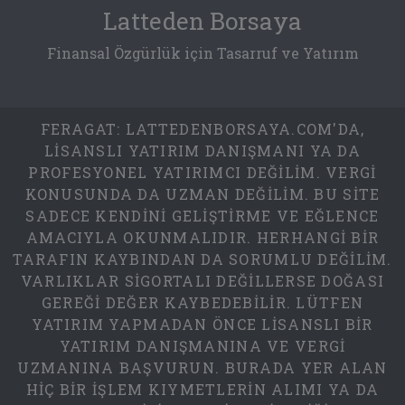
Latteden Borsaya
Finansal Özgürlük için Tasarruf ve Yatırım
FERAGAT: LATTEDENBORSAYA.COM'DA,
LISANSLI YATIRIM DANIŞMANI YA DA
PROFESYONEL YATIRIMCI DEĞILIM. VERGI
KONUSUNDA DA UZMAN DEĞILIM. BU SITE
SADECE KENDINI GELIŞTIRME VE EĞLENCE
AMACIYLA OKUNMALIDIR. HERHANGI BIR
TARAFIN KAYBINDAN DA SORUMLU DEĞILIM.
VARLIKLAR SIGORTALI DEĞILLERSE DOĞASI
GEREĞI DEĞER KAYBEDEBILIR. LÜTFEN
YATIRIM YAPMADAN ÖNCE LISANSLI BIR
YATIRIM DANIŞMANINA VE VERGI
UZMANINA BAŞVURUN. BURADA YER ALAN
HIÇ BIR IŞLEM KIYMETLERIN ALIMI YA DA