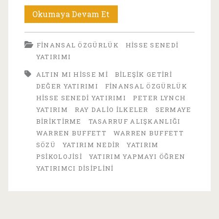
Finansal
Okumaya Devam Et
Özgürlük
FINANSAL ÖZGÜRLÜK
HISSE SENEDI
İçin
YATIRIMI
İlk
ALTIN MI HISSE MI
BILEŞIK GETIRI
Adım:
DEĞER YATIRIMI
FINANSAL ÖZGÜRLÜK
HISSE SENEDI YATIRIMI
PETER LYNCH
Tasarruf,
YATIRIM
RAY DALIO ILKELER
SERMAYE
Seçim
BIRIKTIRME
TASARRUF ALIŞKANLIĞI
WARREN BUFFETT
WARREN BUFFETT
ve
SÖZÜ
YATIRIM NEDIR
YATIRIM
Yatırım
PSIKOLOJISI
YATIRIM YAPMAYI ÖĞREN
YATIRIMCI DISIPLINI
Disiplini