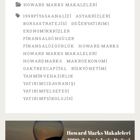
HOWARD MARKS MAKALELERI
Makaleleri
1998PIYASAANALIZI
ASYAKRIZLERI
1998-
BORSASTRATEJISI
DEĞERYATIRIMI
1:
EKONOMIKKRIZLER
FINANSALDÖNGÜLER
Kim
FINANSALÖZGÜRLÜK
HOWARD MARKS
Bilir?
HOWARD MARKS MAKALELERI
HOWARDMARKS
MAKROEKONOMI
OAKTREECAPITAL
RISKYÖNETIMI
TAHMINVEHAZIRLIK
YATIRIMCIDAVRANIŞI
YATIRIMFELSEFESI
YATIRIMPSIKOLOJISI