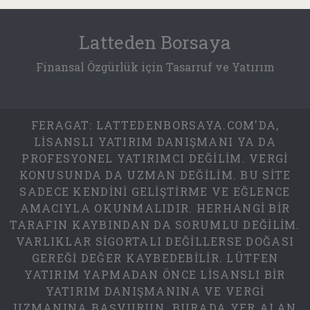
Latteden Borsaya
Finansal Özgürlük için Tasarruf ve Yatırım
FERAGAT: LATTEDENBORSAYA.COM'DA,
LISANSLI YATIRIM DANIŞMANI YA DA
PROFESYONEL YATIRIMCI DEĞILIM. VERGI
KONUSUNDA DA UZMAN DEĞILIM. BU SITE
SADECE KENDINI GELIŞTIRME VE EĞLENCE
AMACIYLA OKUNMALIDIR. HERHANGI BIR
TARAFIN KAYBINDAN DA SORUMLU DEĞILIM.
VARLIKLAR SIGORTALI DEĞILLERSE DOĞASI
GEREĞI DEĞER KAYBEDEBILIR. LÜTFEN
YATIRIM YAPMADAN ÖNCE LISANSLI BIR
YATIRIM DANIŞMANINA VE VERGI
UZMANINA BAŞVURUN. BURADA YER ALAN