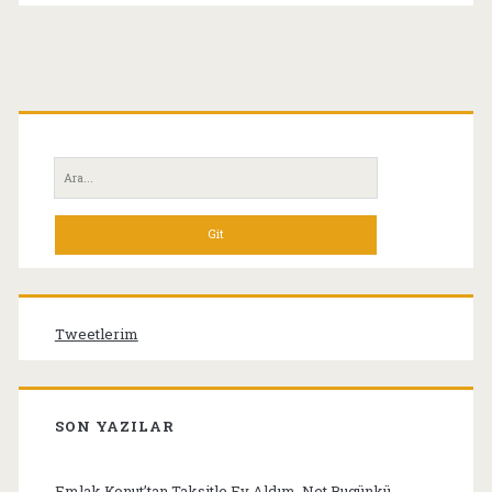
(ya
da
“Adama
Birincil
Bir
Yan
Sigara
Ara:
Menü
Verin”)
Tweetlerim
SON YAZILAR
Emlak Konut’tan Taksitle Ev Aldım. Net Bugünkü