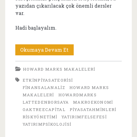
yazıdan çıkarılacak çok önemli dersler
var.
Hadi başlayalım.
Howard
Okumaya Devam Et
Marks
HOWARD MARKS MAKALELERI
Makaleleri
ETKINPIYASATEORISI
1996-
FINANSALANALIZ
HOWARD MARKS
1:
MAKALELERI
HOWARDMARKS
LATTEDENBORSAYA
MAKROEKONOMI
Tahminlerin
OAKTREECAPITAL
PIYASATAHMINLERI
Değeri
RISKYÖNETIMI
YATIRIMFELSEFESI
YATIRIMPSIKOLOJISI
2