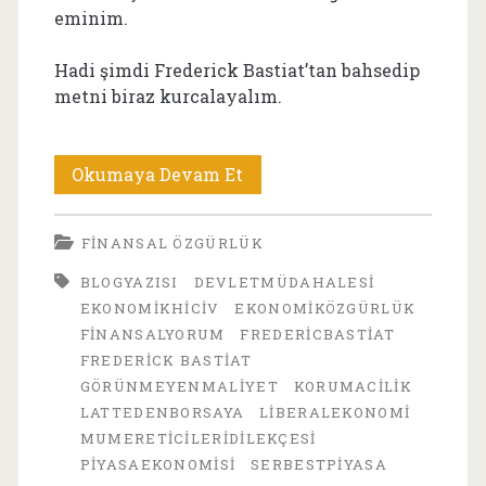
eminim.
Hadi şimdi Frederick Bastiat’tan bahsedip
metni biraz kurcalayalım.
Güneşi
Okumaya Devam Et
Yasaklayalım
FINANSAL ÖZGÜRLÜK
mı?
BLOGYAZISI
DEVLETMÜDAHALESI
Frédéric
EKONOMIKHICIV
EKONOMIKÖZGÜRLÜK
Bastiat’tan
FINANSALYORUM
FREDERICBASTIAT
FREDERICK BASTIAT
Ekonomiye
GÖRÜNMEYENMALIYET
KORUMACILIK
Mizahi
LATTEDENBORSAYA
LIBERALEKONOMI
MUMERETICILERIDILEKÇESI
Bir
PIYASAEKONOMISI
SERBESTPIYASA
Bakış