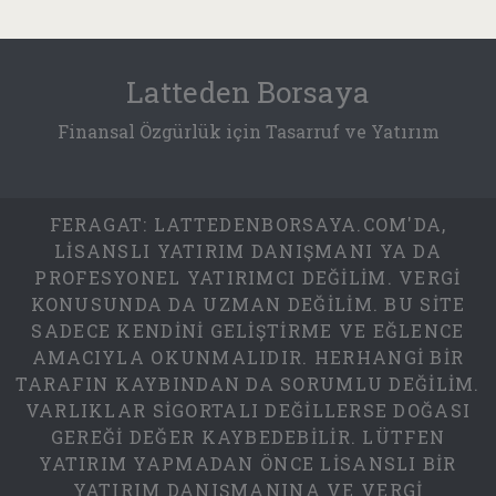
Latteden Borsaya
Finansal Özgürlük için Tasarruf ve Yatırım
FERAGAT: LATTEDENBORSAYA.COM'DA,
LISANSLI YATIRIM DANIŞMANI YA DA
PROFESYONEL YATIRIMCI DEĞILIM. VERGI
KONUSUNDA DA UZMAN DEĞILIM. BU SITE
SADECE KENDINI GELIŞTIRME VE EĞLENCE
AMACIYLA OKUNMALIDIR. HERHANGI BIR
TARAFIN KAYBINDAN DA SORUMLU DEĞILIM.
VARLIKLAR SIGORTALI DEĞILLERSE DOĞASI
GEREĞI DEĞER KAYBEDEBILIR. LÜTFEN
YATIRIM YAPMADAN ÖNCE LISANSLI BIR
YATIRIM DANIŞMANINA VE VERGI