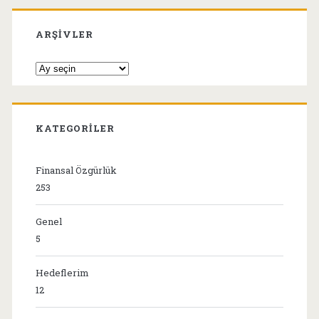
ARŞIVLER
Arşivler
KATEGORILER
Finansal Özgürlük
253
Genel
5
Hedeflerim
12