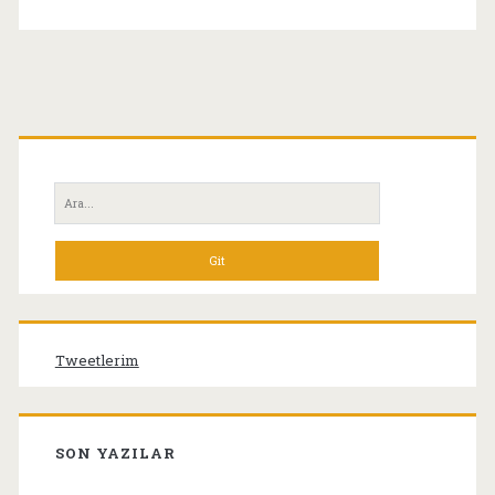
Birincil
Yan
Ara:
Menü
Tweetlerim
SON YAZILAR