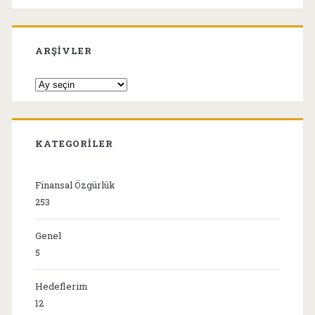
ARŞIVLER
Arşivler
KATEGORILER
Finansal Özgürlük
253
Genel
5
Hedeflerim
12