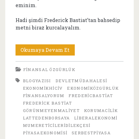
eminim.
Hadi şimdi Frederick Bastiat’tan bahsedip
metni biraz kurcalayalım.
Güneşi
Okumaya Devam Et
Yasaklayalım
FINANSAL ÖZGÜRLÜK
mı?
BLOGYAZISI
DEVLETMÜDAHALESI
Frédéric
EKONOMIKHICIV
EKONOMIKÖZGÜRLÜK
Bastiat’tan
FINANSALYORUM
FREDERICBASTIAT
FREDERICK BASTIAT
Ekonomiye
GÖRÜNMEYENMALIYET
KORUMACILIK
Mizahi
LATTEDENBORSAYA
LIBERALEKONOMI
MUMERETICILERIDILEKÇESI
Bir
PIYASAEKONOMISI
SERBESTPIYASA
Bakış