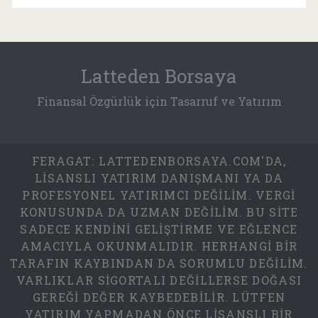
Latteden Borsaya
Finansal Özgürlük için Tasarruf ve Yatırım
FERAGAT: LATTEDENBORSAYA.COM'DA,
LISANSLI YATIRIM DANIŞMANI YA DA
PROFESYONEL YATIRIMCI DEĞILIM. VERGI
KONUSUNDA DA UZMAN DEĞILIM. BU SITE
SADECE KENDINI GELIŞTIRME VE EĞLENCE
AMACIYLA OKUNMALIDIR. HERHANGI BIR
TARAFIN KAYBINDAN DA SORUMLU DEĞILIM.
VARLIKLAR SIGORTALI DEĞILLERSE DOĞASI
GEREĞI DEĞER KAYBEDEBILIR. LÜTFEN
YATIRIM YAPMADAN ÖNCE LISANSLI BIR