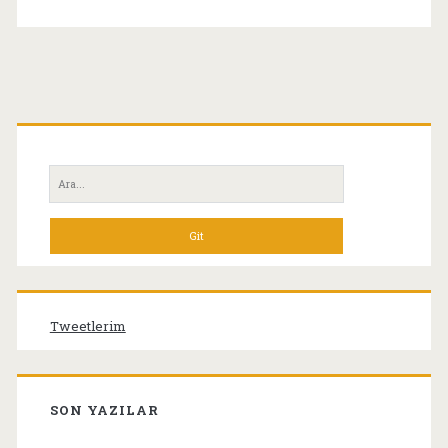
Birincil
Yan
Ara:
Menü
Tweetlerim
SON YAZILAR