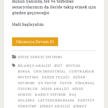
Bunun yanında, tez ve tezbozan
senaryolarımızı da ileride takip etmek için
gözden geçireceğiz.
Hadi başlayalım.
TTRAK
Okumaya Devam Et
Hisse
HISSE SENEDI YATIRIMI
Analizi
BILANÇO ANALIZI
BIST
BIST100
2026:
BORSA
CNH INDUSTRIAL
CONTRARIAN
Türk
INVESTING
DEĞER TUZAĞI
DEĞER
YATIRIMI
EV FAVÖK
FAVÖK
FINANSAL
Traktör
ÖZGÜRLÜK
HISSE ANALIZI
HISSE
Ucuz
SENEDI
KARŞIT YATIRIM
KOÇ
HOLDING
LATTEDENBORSAYA
PORTFÖY
Mu,
YÖNETIMI
ŞIRKET ANALIZI
ŞIRKET