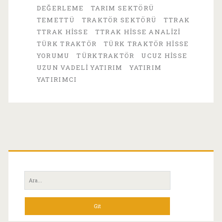
Değer
DEĞERLEME
TARIM SEKTÖRÜ
TEMETTÜ
TRAKTÖR SEKTÖRÜ
TTRAK
Tuzağı
TTRAK HISSE
TTRAK HISSE ANALIZI
mı?
TÜRK TRAKTÖR
TÜRK TRAKTÖR HISSE
YORUMU
TÜRKTRAKTÖR
UCUZ HISSE
UZUN VADELI YATIRIM
YATIRIM
YATIRIMCI
Birincil
Yan
Ara:
Menü