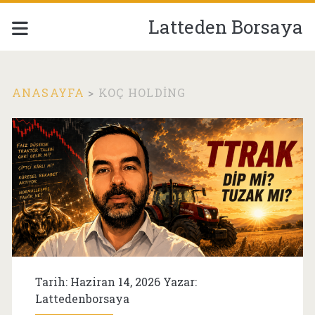
Latteden Borsaya
ANASAYFA
>
KOÇ HOLDING
Etiket:
<span>koç
holding</span>
Tarih: Haziran 14, 2026 Yazar:
Lattedenborsaya