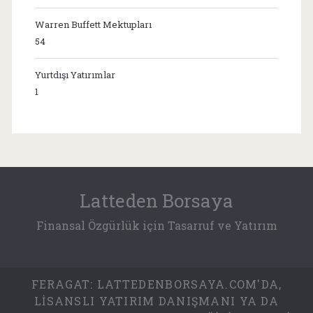
Warren Buffett Mektupları
54
Yurtdışı Yatırımlar
1
Latteden Borsaya
Finansal Özgürlük için Tasarruf ve Yatırım
FERAGAT: LATTEDENBORSAYA.COM'DA,
LISANSLI YATIRIM DANIŞMANI YA DA