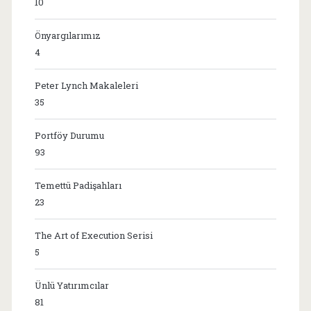
10
Önyargılarımız
4
Peter Lynch Makaleleri
35
Portföy Durumu
93
Temettü Padişahları
23
The Art of Execution Serisi
5
Ünlü Yatırımcılar
81