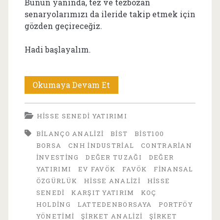
Bunun yanında, tez ve tezbozan
senaryolarımızı da ileride takip etmek için
gözden geçireceğiz.
Hadi başlayalım.
TTRAK
Okumaya Devam Et
Hisse
HISSE SENEDI YATIRIMI
Analizi
BILANÇO ANALIZI
BIST
BIST100
2026:
BORSA
CNH INDUSTRIAL
CONTRARIAN
Türk
INVESTING
DEĞER TUZAĞI
DEĞER
YATIRIMI
EV FAVÖK
FAVÖK
FINANSAL
Traktör
ÖZGÜRLÜK
HISSE ANALIZI
HISSE
Ucuz
SENEDI
KARŞIT YATIRIM
KOÇ
HOLDING
LATTEDENBORSAYA
PORTFÖY
Mu,
YÖNETIMI
ŞIRKET ANALIZI
ŞIRKET