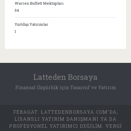
Warren Buffett Mektupları
54
Yurtdışı Yatırımlar
1
Latteden Borsaya
Finansal Özgürlük için Tasarruf ve Yatırım
FERAGAT: LATTEDENBORSAYA.COM'DA,
LISANSLI YATIRIM DANIŞMANI YA DA
PROFESYONEL YATIRIMCI DEĞILIM. VERGI