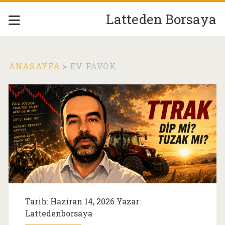
Latteden Borsaya
ANASAYFA
>
EV FAVÖK
Etiket:
<span>ev
favök</span>
Tarih: Haziran 14, 2026 Yazar:
Lattedenborsaya