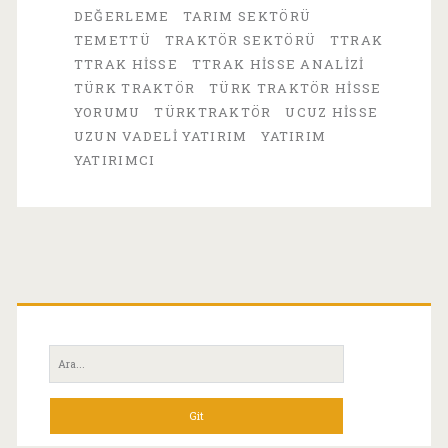
Değer
DEĞERLEME
TARIM SEKTÖRÜ
TEMETTÜ
TRAKTÖR SEKTÖRÜ
TTRAK
Tuzağı
TTRAK HISSE
TTRAK HISSE ANALIZI
mı?
TÜRK TRAKTÖR
TÜRK TRAKTÖR HISSE
YORUMU
TÜRKTRAKTÖR
UCUZ HISSE
UZUN VADELI YATIRIM
YATIRIM
YATIRIMCI
Birincil
Yan
Ara:
Menü