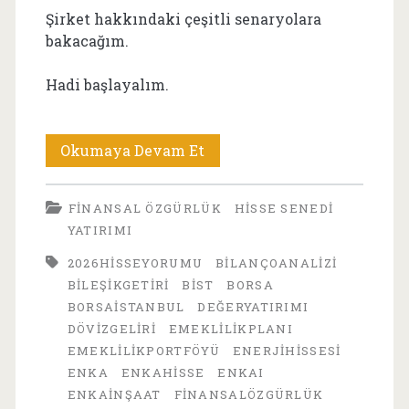
Şirket hakkındaki çeşitli senaryolara
bakacağım.
Hadi başlayalım.
ENKA
Okumaya Devam Et
İnşaat
FINANSAL ÖZGÜRLÜK
HISSE SENEDI
(ENKAI)
YATIRIMI
Hisse
2026HISSEYORUMU
BILANÇOANALIZI
Yorumu:
BILEŞIKGETIRI
BIST
BORSA
BORSAISTANBUL
DEĞERYATIRIMI
Uzun
DÖVIZGELIRI
EMEKLILIKPLANI
Vadeli
EMEKLILIKPORTFÖYÜ
ENERJIHISSESI
ENKA
ENKAHISSE
ENKAI
Yatırım
ENKAİNŞAAT
FINANSALÖZGÜRLÜK