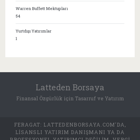
Warren Buffett Mektupları
54
Yurtdışı Yatırımlar
1
Latteden Borsaya
Finansal Özgürlük için Tasarruf ve Yatırım
FERAGAT: LATTEDENBORSAYA.COM'DA,
LISANSLI YATIRIM DANIŞMANI YA DA
PROFESYONEL YATIRIMCI DEĞILIM. VERGI