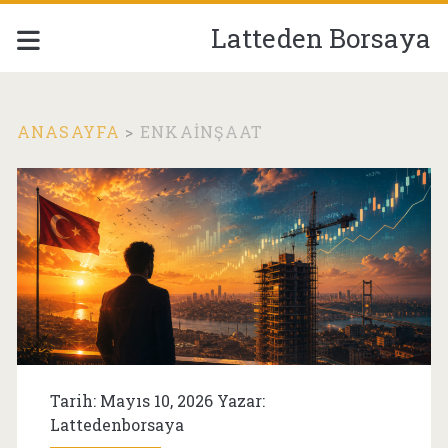
Latteden Borsaya
ANASAYFA
>
ENKAİNŞAAT
Etiket:
<span>ENKAİnşaat</
Tarih: Mayıs 10, 2026 Yazar:
Lattedenborsaya