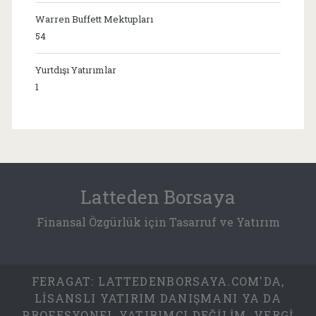
Warren Buffett Mektupları
54
Yurtdışı Yatırımlar
1
Latteden Borsaya
Finansal Özgürlük için Tasarruf ve Yatırım
FERAGAT: LATTEDENBORSAYA.COM'DA,
LISANSLI YATIRIM DANIŞMANI YA DA
PROFESYONEL YATIRIMCI DEĞILIM. VERGI