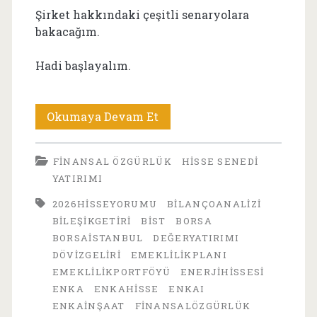
Şirket hakkındaki çeşitli senaryolara
bakacağım.
Hadi başlayalım.
ENKA
Okumaya Devam Et
İnşaat
FINANSAL ÖZGÜRLÜK
HISSE SENEDI
(ENKAI)
YATIRIMI
Hisse
2026HISSEYORUMU
BILANÇOANALIZI
Yorumu:
BILEŞIKGETIRI
BIST
BORSA
BORSAISTANBUL
DEĞERYATIRIMI
Uzun
DÖVIZGELIRI
EMEKLILIKPLANI
Vadeli
EMEKLILIKPORTFÖYÜ
ENERJIHISSESI
ENKA
ENKAHISSE
ENKAI
Yatırım
ENKAİNŞAAT
FINANSALÖZGÜRLÜK