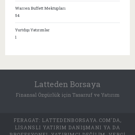
Warren Buffett Mektupları
54
Yurtdışı Yatırımlar
1
Latteden Borsaya
Finansal Özgürlük için Tasarruf ve Yatırım
FERAGAT: LATTEDENBORSAYA.COM'DA,
LISANSLI YATIRIM DANIŞMANI YA DA
PROFESYONEL YATIRIMCI DEĞILIM. VERGI