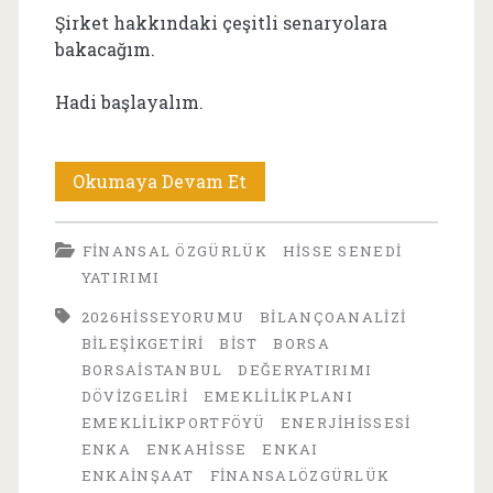
Şirket hakkındaki çeşitli senaryolara
bakacağım.
Hadi başlayalım.
ENKA
Okumaya Devam Et
İnşaat
FINANSAL ÖZGÜRLÜK
HISSE SENEDI
(ENKAI)
YATIRIMI
Hisse
2026HISSEYORUMU
BILANÇOANALIZI
Yorumu:
BILEŞIKGETIRI
BIST
BORSA
BORSAISTANBUL
DEĞERYATIRIMI
Uzun
DÖVIZGELIRI
EMEKLILIKPLANI
Vadeli
EMEKLILIKPORTFÖYÜ
ENERJIHISSESI
ENKA
ENKAHISSE
ENKAI
Yatırım
ENKAİNŞAAT
FINANSALÖZGÜRLÜK