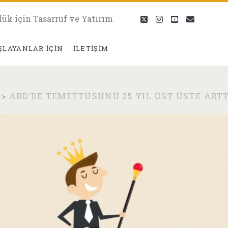
lük için Tasarruf ve Yatırım
twitter
instagram
youtube
eposta
ŞLAYANLAR İÇIN
İLETIŞIM
>
ABD’DE TEMETTÜSÜNÜ 25 YIL ÜST ÜSTE ART