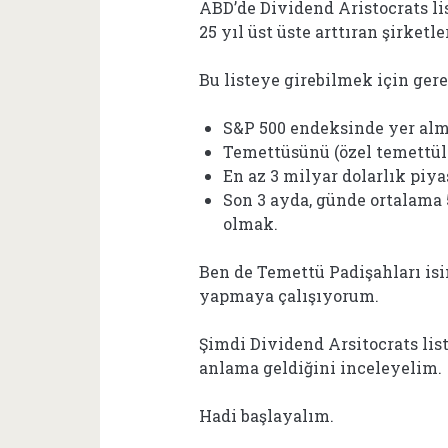
ABD’de Dividend Aristocrats li
25 yıl üst üste arttıran şirketl
Bu listeye girebilmek için gere
S&P 500 endeksinde yer alm
Temettüsünü (özel temettüle
En az 3 milyar dolarlık piy
Son 3 ayda, günde ortalama
olmak.
Ben de Temettü Padişahları is
yapmaya çalışıyorum.
Şimdi Dividend Arsitocrats li
anlama geldiğini inceleyelim.
Hadi başlayalım.