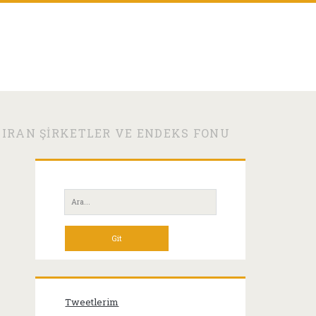
TIRAN ŞIRKETLER VE ENDEKS FONU
Birincil
Yan
Ara:
Menü
Tweetlerim