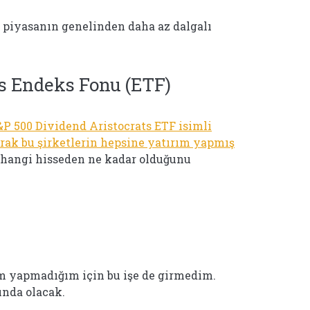
ı piyasanın genelinden daha az dalgalı
s Endeks Fonu (ETF)
&P 500 Dividend Aristocrats ETF isimli
ak bu şirketlerin hepsine yatırım yapmış
 hangi hisseden ne kadar olduğunu
ım yapmadığım için bu işe de girmedim.
ında olacak.