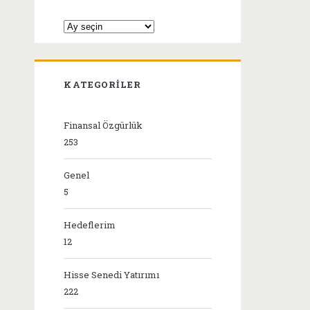
Arşivler
KATEGORILER
Finansal Özgürlük
253
Genel
5
Hedeflerim
12
Hisse Senedi Yatırımı
222