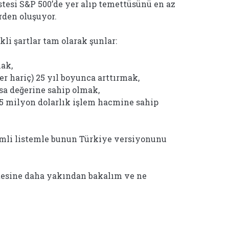
stesi S&P 500’de yer alıp temettüsünü en az
erden oluşuyor.
kli şartlar tam olarak şunlar:
ak,
r hariç) 25 yıl boyunca arttırmak,
asa değerine sahip olmak,
 5 milyon dolarlık işlem hacmine sahip
imli listemle bunun Türkiye versiyonunu
stesine daha yakından bakalım ve ne