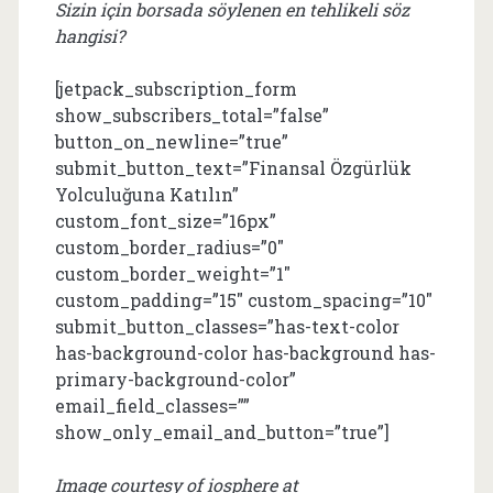
Sizin için borsada söylenen en tehlikeli söz
hangisi?
[jetpack_subscription_form
show_subscribers_total=”false”
button_on_newline=”true”
submit_button_text=”Finansal Özgürlük
Yolculuğuna Katılın”
custom_font_size=”16px”
custom_border_radius=”0″
custom_border_weight=”1″
custom_padding=”15″ custom_spacing=”10″
submit_button_classes=”has-text-color
has-background-color has-background has-
primary-background-color”
email_field_classes=””
show_only_email_and_button=”true”]
Image courtesy of iosphere at