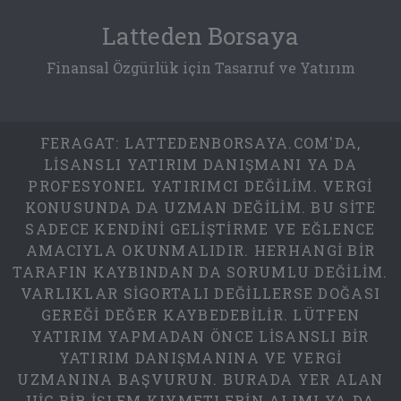
Latteden Borsaya
Finansal Özgürlük için Tasarruf ve Yatırım
FERAGAT: LATTEDENBORSAYA.COM'DA,
LISANSLI YATIRIM DANIŞMANI YA DA
PROFESYONEL YATIRIMCI DEĞILIM. VERGI
KONUSUNDA DA UZMAN DEĞILIM. BU SITE
SADECE KENDINI GELIŞTIRME VE EĞLENCE
AMACIYLA OKUNMALIDIR. HERHANGI BIR
TARAFIN KAYBINDAN DA SORUMLU DEĞILIM.
VARLIKLAR SIGORTALI DEĞILLERSE DOĞASI
GEREĞI DEĞER KAYBEDEBILIR. LÜTFEN
YATIRIM YAPMADAN ÖNCE LISANSLI BIR
YATIRIM DANIŞMANINA VE VERGI
UZMANINA BAŞVURUN. BURADA YER ALAN
HIÇ BIR IŞLEM KIYMETLERIN ALIMI YA DA