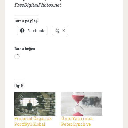
FreeDigitalPhotos.net
Bunu paylaş:
Facebook
X
Bunu beğen:
Yükleniyor...
İlgili
Finansal Özgürlük
Ünlü Yatırımcı
Portföyü Global
Peter Lynch ve