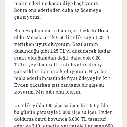
malın ederi ne kadar diye başlıyoruz.
Sonra ona ederinden daha az ödemeye
çalışıyoruz.
Bu hesaplamaların bana çok fazla katkısı
oldu. Mesela artık 0,50 litrelik suya 1.25 TL
verirken uyuz oluyorum. Bazılarının
düşündüğü gibi 1.25 TL’yi düşünecek kadar
cimri olduğumdan değil, daha çok 0,20
TL’lik şeyi bana altı katı fiyata satmayı
çalıştıkları için gıcık oluyorum. Niye bir
mala ederinin üstünde fiyat ödeyeyim ki?
Evden çıkarken sırt çantama bir şişe su
koyarım. Mis gibi onu içerim.
Üstelik yılda 100 şişe su içen biri 50 yılda
bu günün parasıyla 5.000 şişe su içer. Evden
doldursa ömrü boyunca 6.000 TL tasarruf
eder ve %10 temettü verimiyle her sene 600