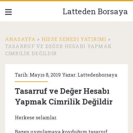
Latteden Borsaya
ANASAYFA
>
HISSE SENEDI YATIRIMI
>
TASARRUF VE DEĞER HESABI YAPMAK
CIMRILIK DEĞILDIR
Tarih: Mayıs 8, 2019 Yazar:
Lattedenborsaya
Tasarruf ve Değer Hesabı
Yapmak Cimrilik Değildir
Herkese selamlar.
Bazen uygulamaya koyduğum tasarruf