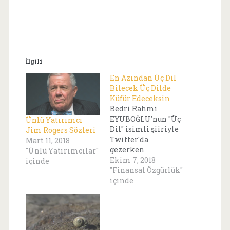
İlgili
En Azından Üç Dil
Bilecek Üç Dilde
Küfür Edeceksin
Bedri Rahmi
EYUBOĞLU'nun "Üç
Ünlü Yatırımcı
Dil" isimli şiiriyle
Jim Rogers Sözleri
Twitter'da
Mart 11, 2018
gezerken
"Ünlü Yatırımcılar"
karşılaştım. Şiirin
Ekim 7, 2018
içinde
son mısraları şöyle;
"Finansal Özgürlük"
... En azından üç dil
içinde
bileceksin En
azından üç dilde
Ana avrat dümdüz
gideceksin En