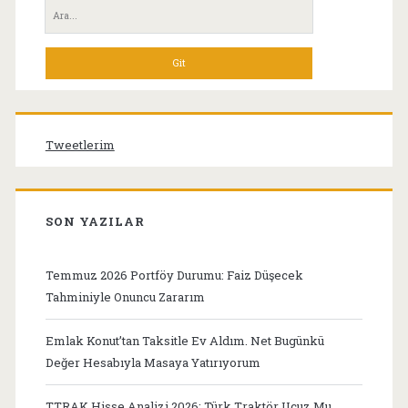
Yan
Ara:
Menü
Tweetlerim
SON YAZILAR
Temmuz 2026 Portföy Durumu: Faiz Düşecek
Tahminiyle Onuncu Zararım
Emlak Konut’tan Taksitle Ev Aldım. Net Bugünkü
Değer Hesabıyla Masaya Yatırıyorum
TTRAK Hisse Analizi 2026: Türk Traktör Ucuz Mu,