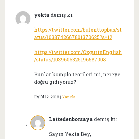
yekta
demiş ki:
https://twitter.com/bulenttopbas/st
atus/1038742667801370625?s=12
https://twitter.com/OzgurinEnglish
/status/1039606325196587008
Bunlar komplo teorileri mi, nereye
doğru gidiyoruz?
Eylül 12, 2018
Yanıtla
Lattedenborsaya
demiş ki:
Sayın Yekta Bey,