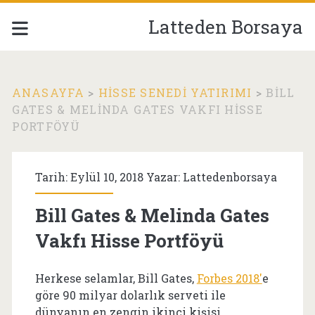
Latteden Borsaya
ANASAYFA
>
HISSE SENEDI YATIRIMI
>
BILL
GATES & MELINDA GATES VAKFI HISSE
PORTFÖYÜ
Tarih: Eylül 10, 2018 Yazar:
Lattedenborsaya
Bill Gates & Melinda Gates
Vakfı Hisse Portföyü
Herkese selamlar, Bill Gates,
Forbes 2018′
e
göre 90 milyar dolarlık serveti ile
dünyanın en zengin ikinci kişisi