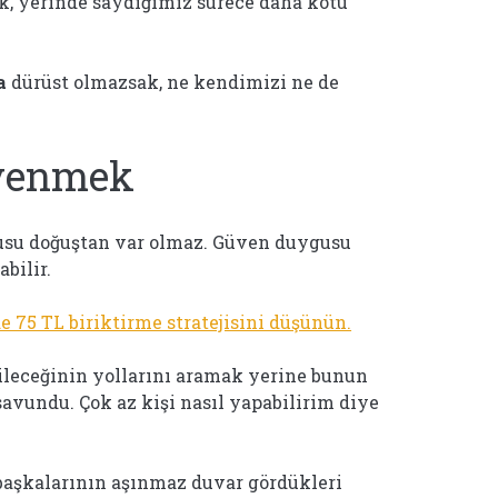
k, yerinde saydığımız sürece daha kötü
a
dürüst olmazsak, ne kendimizi ne de
üvenmek
usu doğuştan var olmaz. Güven duygusu
abilir.
e 75 TL biriktirme stratejisini düşünün.
ileceğinin yollarını aramak yerine bunun
savundu. Çok az kişi nasıl yapabilirim diye
başkalarının aşınmaz duvar gördükleri