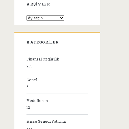
ARŞIVLER
Arşivler
KATEGORILER
Finansal Özgürlük
253
Genel
5
Hedeflerim
12
Hisse Senedi Yatırımı
222