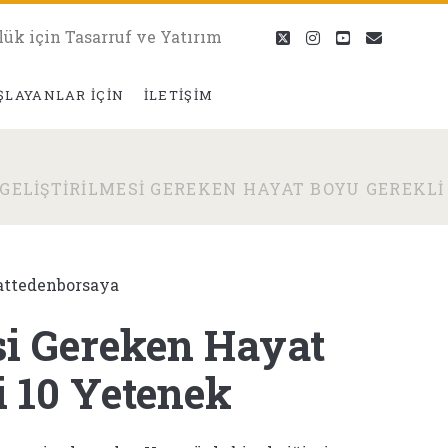
lük için Tasarruf ve Yatırım
twitter
instagram
youtube
eposta
ŞLAYANLAR İÇIN
İLETIŞIM
GELIŞTIRILMESI GEREKEN HAYAT BOYU GEREKLI
attedenborsaya
si Gereken Hayat
i 10 Yetenek