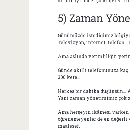
biridir. İyi haber şu ki geliştir
5) Zaman Yöne
Günümüzde istediğimiz bilgiye
Televizyon, internet, telefon… 
Ama aslında verimliliğin yeri
Günde akıllı telefonunuza kaç k
300 kere…
Herkes bir dakika düşünsün… As
Yani zaman yönetimimiz çok z
Ama herşeyin ikâmesi varken 
öğrenemeyenler de en değerli v
maalesef.