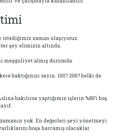
ilebilir ve çalışmayla kazanılabilir.
timi
 istediğimiz zaman ulaşıyoruz.
Her şey elimizin altında.
ni meşguliyet almış durumda.
ere baktığınızı sayın. 100? 200? belki de
lına bakılırsa yaptığımız işlerin %80’i boş.
ayıf.
zamanın yok. En değerleri şeyi yönetmeyi
arlıklarını boşa harcamış olacaklar