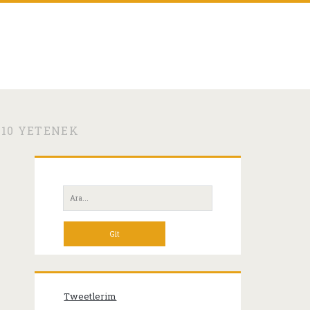
 10 YETENEK
Birincil
Yan
Ara:
Menü
Tweetlerim