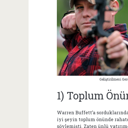
Geliştirilmesi Ge
1) Toplum Ön
Warren Buffett’a sorduklarınd
iyi şeyin toplum önünde raha
söylemişti. Zaten ünlü yatırım