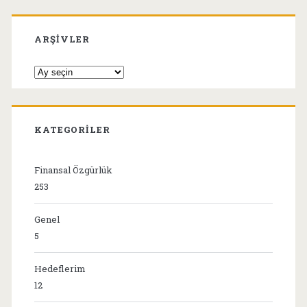
ARŞIVLER
Arşivler
KATEGORILER
Finansal Özgürlük
253
Genel
5
Hedeflerim
12