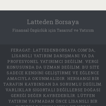
Latteden Borsaya
Finansal Özgürlük için Tasarruf ve Yatırım
FERAGAT: LATTEDENBORSAYA.COM'DA,
LISANSLI YATIRIM DANIŞMANI YA DA
PROFESYONEL YATIRIMCI DEĞILIM. VERGI
KONUSUNDA DA UZMAN DEĞILIM. BU SITE
SADECE KENDINI GELIŞTIRME VE EĞLENCE
AMACIYLA OKUNMALIDIR. HERHANGI BIR
TARAFIN KAYBINDAN DA SORUMLU DEĞILIM.
VARLIKLAR SIGORTALI DEĞILLERSE DOĞASI
GEREĞI DEĞER KAYBEDEBILIR. LÜTFEN
YATIRIM YAPMADAN ÖNCE LISANSLI BIR