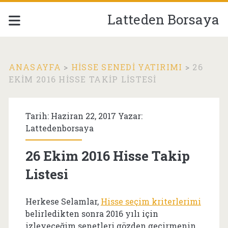
Latteden Borsaya
ANASAYFA
>
HISSE SENEDI YATIRIMI
>
26
EKIM 2016 HISSE TAKIP LISTESI
Tarih: Haziran 22, 2017 Yazar:
Lattedenborsaya
26 Ekim 2016 Hisse Takip
Listesi
Herkese Selamlar,
Hisse seçim kriterlerimi
belirledikten sonra 2016 yılı için
izleyeceğim senetleri gözden geçirmenin