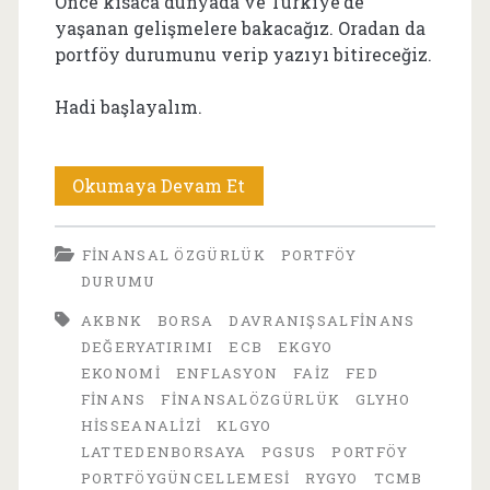
Önce kısaca dünyada ve Türkiye’de
yaşanan gelişmelere bakacağız. Oradan da
portföy durumunu verip yazıyı bitireceğiz.
Hadi başlayalım.
Eylül
Okumaya Devam Et
2025
FINANSAL ÖZGÜRLÜK
PORTFÖY
Sonunda
DURUMU
Portföy
AKBNK
BORSA
DAVRANIŞSALFINANS
Durumu
DEĞERYATIRIMI
ECB
EKGYO
EKONOMI
ENFLASYON
FAIZ
FED
FINANS
FINANSALÖZGÜRLÜK
GLYHO
HISSEANALIZI
KLGYO
LATTEDENBORSAYA
PGSUS
PORTFÖY
PORTFÖYGÜNCELLEMESI
RYGYO
TCMB