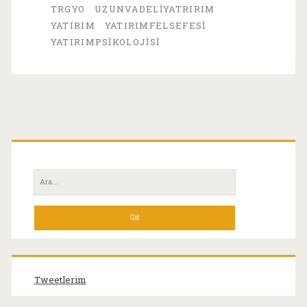
TRGYO
UZUNVADELIYATRIRIM
YATIRIM
YATIRIMFELSEFESI
YATIRIMPSIKOLOJISI
Birincil
Yan
Ara:
Menü
Tweetlerim