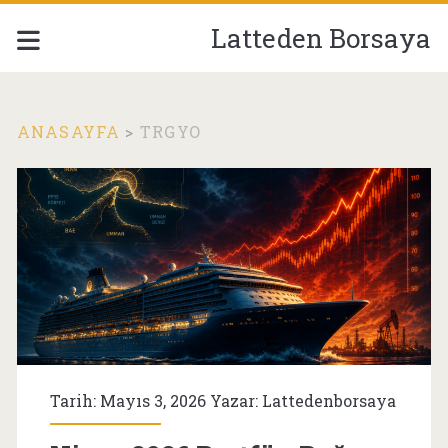
Latteden Borsaya
ANASAYFA
>
TRGYO
Etiket:
<span>TRGYO</span
Tarih: Mayıs 3, 2026 Yazar:
Lattedenborsaya