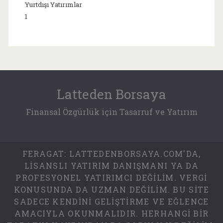
Yurtdışı Yatırımlar
1
Latteden Borsaya
Finansal Özgürlük için Tasarruf ve Yatırım
FERAGAT: LATTEDENBORSAYA.COM'DA,
LISANSLI YATIRIM DANIŞMANI YA DA
PROFESYONEL YATIRIMCI DEĞILIM. VERGI
KONUSUNDA DA UZMAN DEĞILIM. BU SITE
SADECE KENDINI GELIŞTIRME VE EĞLENCE
AMACIYLA OKUNMALIDIR. HERHANGI BIR