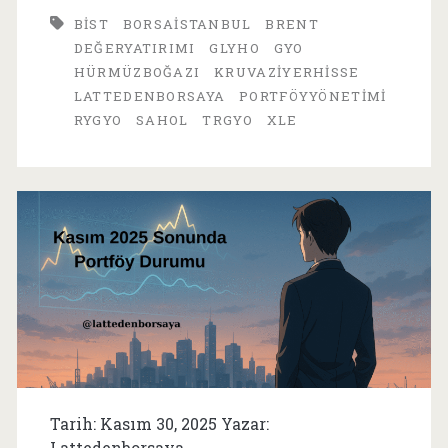
Ayı
BIST
BORSAISTANBUL
BRENT
Senaryoları
DEĞERYATIRIMI
GLYHO
GYO
HÜRMÜZBOĞAZI
KRUVAZIYERHISSE
LATTEDENBORSAYA
PORTFÖYYÖNETIMI
RYGYO
SAHOL
TRGYO
XLE
Tarih: Kasım 30, 2025 Yazar:
Lattedenborsaya