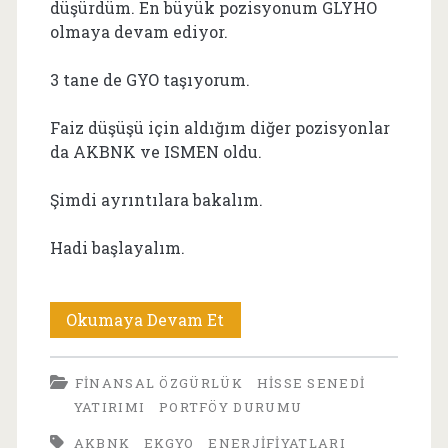
düşürdüm. En büyük pozisyonum GLYHO
olmaya devam ediyor.
3 tane de GYO taşıyorum.
Faiz düşüşü için aldığım diğer pozisyonlar
da AKBNK ve ISMEN oldu.
Şimdi ayrıntılara bakalım.
Hadi başlayalım.
Kasım
Okumaya Devam Et
2025
FINANSAL ÖZGÜRLÜK
HISSE SENEDI
Sonunda
YATIRIMI
PORTFÖY DURUMU
Portföy
AKBNK
EKGYO
ENERJIFIYATLARI