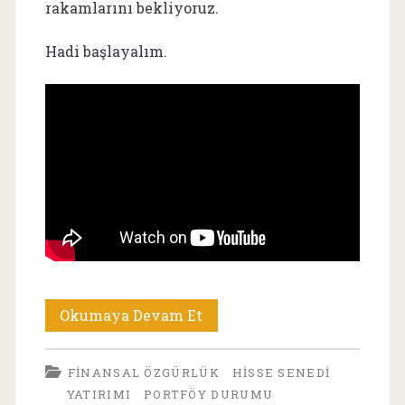
rakamlarını bekliyoruz.
Hadi başlayalım.
Nisan
Okumaya Devam Et
2026
FINANSAL ÖZGÜRLÜK
HISSE SENEDI
Portföy:Boğa-
YATIRIMI
PORTFÖY DURUMU