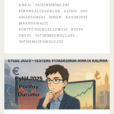
Durumu
ENKAI
FAIZINDIRIMLERI
FINANSALÖZGÜRLÜK
GLYHO
GYO
HISSESENEDI
ISMEN
KASIM2025
MAKROANALIZ
PORTFÖYGÜNCELLEMESI
RYGYO
TRGYO
YATIRIMSONUÇLARI
YATIRIMCIPSIKOLOJISI