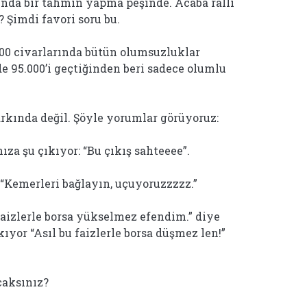
da bir tahmin yapma peşinde. Acaba ralli
 Şimdi favori soru bu.
.000 civarlarında bütün olumsuzluklar
de 95.000’i geçtiğinden beri sadece olumlu
arkında değil. Şöyle yorumlar görüyoruz:
ıza şu çıkıyor: “Bu çıkış sahteeee”.
“Kemerleri bağlayın, uçuyoruzzzzz.”
aizlerle borsa yükselmez efendim.” diye
kıyor “Asıl bu faizlerle borsa düşmez len!”
caksınız?