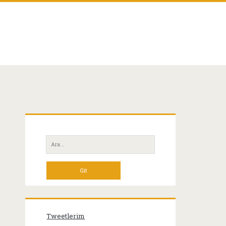
Birincil
Yan
Ara:
Menü
Tweetlerim