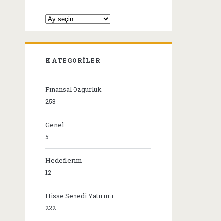
Arşivler
KATEGORILER
Finansal Özgürlük
253
Genel
5
Hedeflerim
12
Hisse Senedi Yatırımı
222