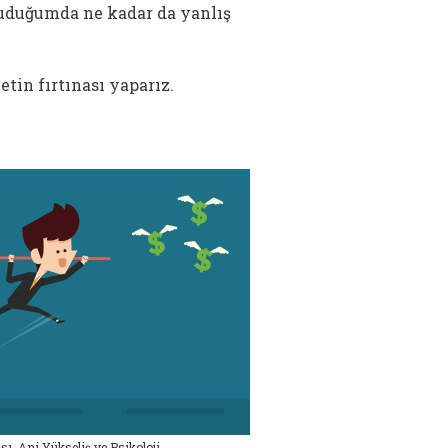
kuduğumda ne kadar da yanlış
betin fırtınası yaparız.
sı, Ani Yükseliş ve Psikoloji