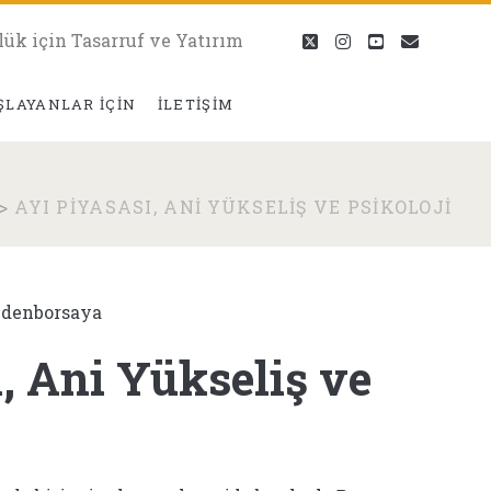
lük için Tasarruf ve Yatırım
twitter
instagram
youtube
eposta
ŞLAYANLAR İÇIN
İLETIŞIM
>
AYI PIYASASI, ANI YÜKSELIŞ VE PSIKOLOJI
edenborsaya
, Ani Yükseliş ve