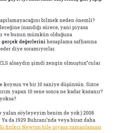
apılamayacağını bilmek neden önemli?
eceğine inandığı sürece, yani piyasa
ğı ve bunun mümkün olduğuna
n
gerçek değerlerini
hesaplama safhasına
 eder diye soramıyorlar.
SELS alsaydın şimdi zengin olmuştun”cular
e koysun ve bir 10 saniye düşünsün. Sizce
ırım yapan 10 sene sonra ne kadar kazanır?
 yoksa?
Ne yalan söyleyeyim benim de yok:) 2008
? Ya da 1929 Buhranı’nda veya biraz daha
lü fizikçi Newton bile piyasa zamanlaması