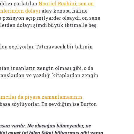
ıldızı parlatılan
Nouriel Roubini, son on
inlerinden dolayı
alay konusu hâline
 pozisyon açıp milyarder olsaydı, on sene
lerden dolayı şimdi büyük ihtimalle beş
alga geçiyorlar. Tutmayacak bir tahmin
satan insanların zengin olması gibi, o da
ranslardan ve yazdığı kitaplardan zengin
ımcılar da piyasa zamanlamasının
basa söylüyorlar. En sevdiğim ise Burton
nsan vardır. Ne olacağını bilmeyenler, ne
ini gayet iyi bilen fakat biliyormuş gibi yapıp