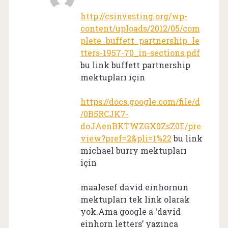
http://csinvesting.org/wp-
content/uploads/2012/05/com
plete_buffett_partnership_le
tters-1957-70_in-sections.pdf
bu link buffett partnership
mektupları için
https://docs.google.com/file/d
/0B5RCJK7-
doJAenBKTWZGX0ZsZ0E/pre
view?pref=2&pli=1%22
bu link
michael burry mektupları
için
maalesef david einhornun
mektupları tek link olarak
yok.Ama google a ‘david
einhorn letters’ yazınca