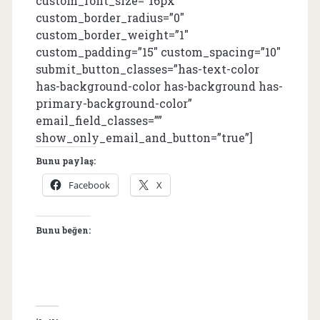
custom_font_size=”16px”
custom_border_radius=”0″
custom_border_weight=”1″
custom_padding=”15″ custom_spacing=”10″
submit_button_classes=”has-text-color
has-background-color has-background has-
primary-background-color”
email_field_classes=””
show_only_email_and_button=”true”]
Bunu paylaş:
Facebook
X
Bunu beğen: