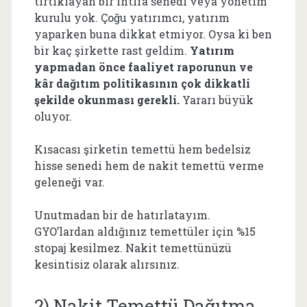
tırtıklayan bir intifa senedi veya yönetim
kurulu yok. Çoğu yatırımcı, yatırım
yaparken buna dikkat etmiyor. Oysa ki ben
bir kaç şirkette rast geldim.
Yatırım
yapmadan önce faaliyet raporunun ve
kâr dağıtım politikasının çok dikkatli
şekilde okunması gerekli.
Yararı büyük
oluyor.
Kısacası şirketin temettü hem bedelsiz
hisse senedi hem de nakit temettü verme
geleneği var.
Unutmadan bir de hatırlatayım.
GYO’lardan aldığınız temettüler için %15
stopaj kesilmez. Nakit temettünüzü
kesintisiz olarak alırsınız.
2) Nakit Temettü Dağıtma