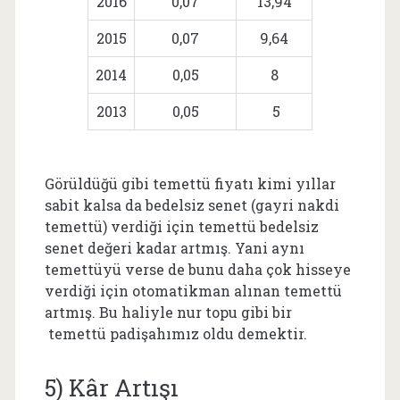
2016
0,07
13,94
2015
0,07
9,64
2014
0,05
8
2013
0,05
5
Görüldüğü gibi temettü fiyatı kimi yıllar
sabit kalsa da bedelsiz senet (gayri nakdi
temettü) verdiği için temettü bedelsiz
senet değeri kadar artmış. Yani aynı
temettüyü verse de bunu daha çok hisseye
verdiği için otomatikman alınan temettü
artmış. Bu haliyle nur topu gibi bir
temettü padişahımız oldu demektir.
5) Kâr Artışı