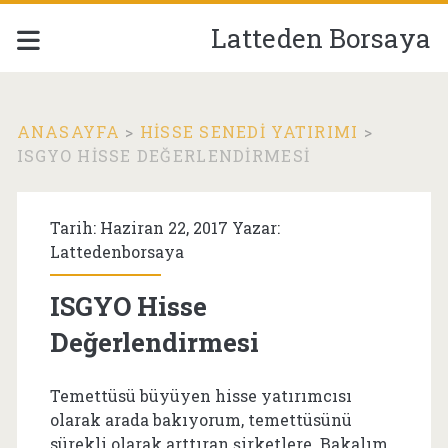
Latteden Borsaya
ANASAYFA
>
HISSE SENEDI YATIRIMI
>
ISGYO HISSE DEĞERLENDIRMESI
Tarih: Haziran 22, 2017 Yazar:
Lattedenborsaya
ISGYO Hisse
Değerlendirmesi
Temettüsü büyüyen hisse yatırımcısı
olarak arada bakıyorum, temettüsünü
sürekli olarak arttıran şirketlere. Bakalım