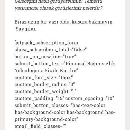
Geleceğini nasıl görüyorsunuz? Temettü
yatırımcısı olarak görüşleriniz nelerdir?
Biraz uzun bir yazı oldu, kusura bakmayın.
Saygılar.
[jetpack_subscription_form
show_subscribers_total=”false”
button_on_newline=”true”
submit_button_text=”Finansal Bağımsızlık
Yolculuğuna Siz de Katılın”
custom_font_size=”16px”
custom_border_radius=”0″
custom_border_weight=”1″
custom_padding=”15″ custom_spacing=”10″
submit_button_classes=”has-text-color
has-background-color has-background has-
primary-background-color”
email_field_classes=””