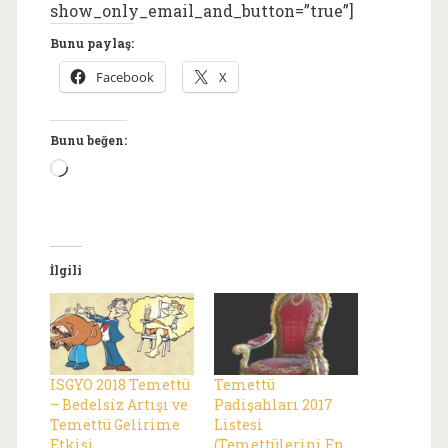
show_only_email_and_button=”true”]
Bunu paylaş:
Facebook
X
Bunu beğen:
Yükleniyor...
İlgili
ISGYO 2018 Temettü
Temettü
– Bedelsiz Artışı ve
Padişahları 2017
Temettü Gelirime
Listesi
Etkisi
(Temettülerini En