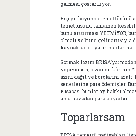
gelmesi gösteriliyor.
Beş yıl boyunca temettüsünü art
temettüsünü tamamen kesebili
bunu arttırması YETMİYOR, bun
olmalı ve bunu gelir artışıyla 
kaynaklarını yatırımcılarına 
Sormak lazım BRISA’ya; madem
yapıyorsun, o zaman kârının %
azını dağıt ve borçlarını azalt.
senetlerine para ödemişler. Bu
Kısacası bunlar oy hakkı olmay
ama havadan para alıyorlar.
Toparlarsam
BRISA temettü padişahları list