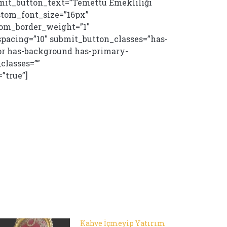
mit_button_text=”Temettü Emekliliği
ustom_font_size=”16px”
tom_border_weight=”1″
pacing=”10″ submit_button_classes=”has-
or has-background has-primary-
classes=””
”true”]
Kahve İçmeyip Yatırım