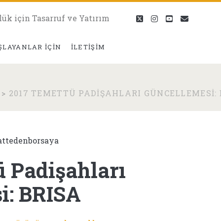
lük için Tasarruf ve Yatırım
twitter
instagram
youtube
eposta
ŞLAYANLAR İÇIN
İLETIŞIM
>
2017 TEMETTÜ PADIŞAHLARI GÜNCELLEMESI: 
attedenborsaya
ü Padişahları
i: BRISA