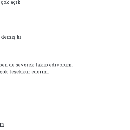
 çok açık
a
demiş ki:
 ben de severek takip ediyorum.
 çok teşekkür ederim.
in