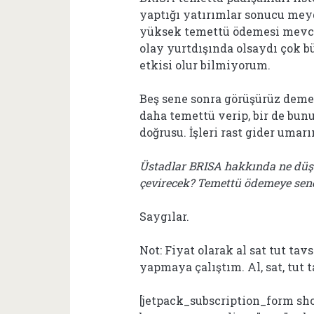
yaptığı yatırımlar sonucu mey
yüksek temettü ödemesi mevcu
olay yurtdışında olsaydı çok b
etkisi olur bilmiyorum.
Beş sene sonra görüşürüz demek
daha temettü verip, bir de bun
doğrusu. İşleri rast gider umarı
Üstadlar BRISA hakkında ne düş
çevirecek? Temettü ödemeye sen
Saygılar.
Not: Fiyat olarak al sat tut tav
yapmaya çalıştım. Al, sat, tut 
[jetpack_subscription_form sh