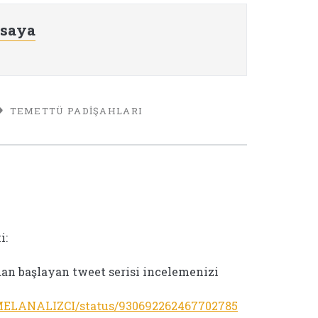
rsaya
TEMETTÜ PADIŞAHLARI
i:
n başlayan tweet serisi incelemenizi
EMELANALIZCI/status/930692262467702785