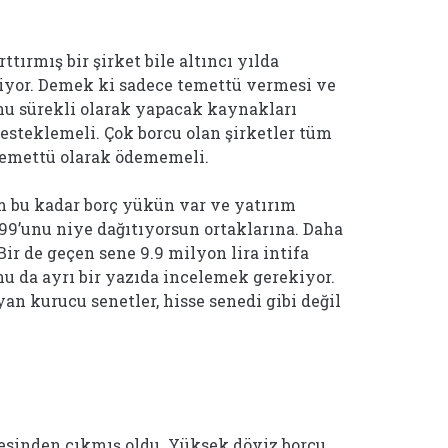
tırmış bir şirket bile altıncı yılda
yor. Demek ki sadece temettü vermesi ve
u sürekli olarak yapacak kaynakları
desteklemeli. Çok borcu olan şirketler tüm
temettü olarak ödememeli.
 bu kadar borç yükün var ve yatırım
99’unu niye dağıtıyorsun ortaklarına. Daha
 Bir de geçen sene 9.9 milyon lira intifa
nu da ayrı bir yazıda incelemek gerekiyor.
an kurucu senetler, hisse senedi gibi değil
esinden çıkmış oldu. Yüksek döviz borcu,