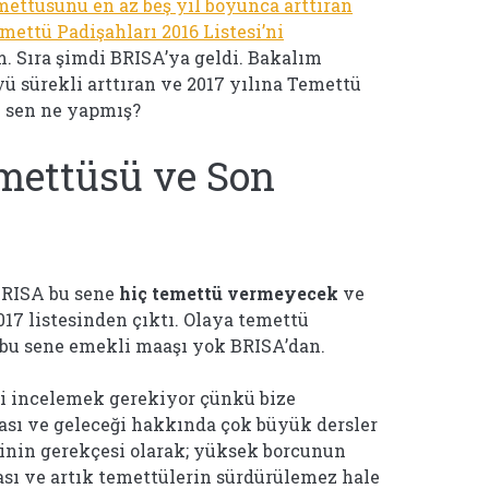
ettüsünü en az beş yıl boyunca arttıran
mettü Padişahları 2016 Listesi’ni
 Sıra şimdi BRISA’ya geldi. Bakalım
yü sürekli arttıran ve 2017 yılına Temettü
u sen ne yapmış?
mettüsü ve Son
 BRISA bu sene
hiç temettü vermeyecek
ve
17 listesinden çıktı. Olaya temettü
 bu sene emekli maaşı yok BRISA’dan.
i incelemek gerekiyor çünkü bize
ası ve geleceği hakkında çok büyük dersler
inin gerekçesi olarak; yüksek borcunun
ması ve artık temettülerin sürdürülemez hale