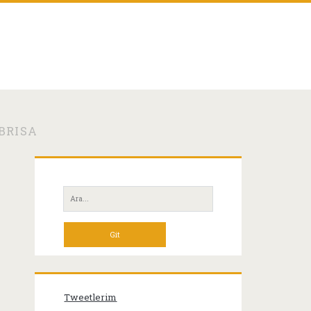
BRISA
Birincil
Yan
Ara:
Menü
Tweetlerim