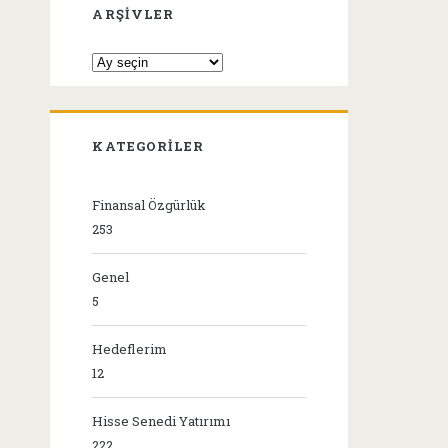
ARŞIVLER
Arşivler
KATEGORILER
Finansal Özgürlük
253
Genel
5
Hedeflerim
12
Hisse Senedi Yatırımı
222