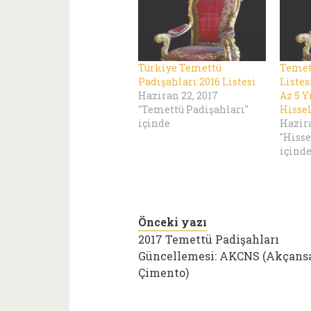
Türkiye Temettü
Temet
Padişahları 2016 Listesi
Listes
Haziran 22, 2017
Az 5 Y
"Temettü Padişahları"
Hissel
içinde
Hazira
"Hisse
içind
Önceki yazı
2017 Temettü Padişahları
Güncellemesi: AKCNS (Akçans
Çimento)