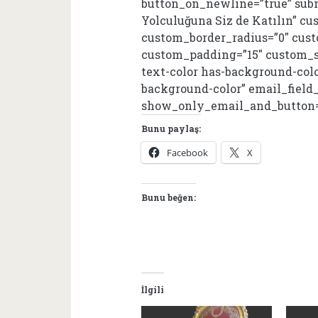
button_on_newline=”true” sub
Yolculuğuna Siz de Katılın” c
custom_border_radius=”0″ cus
custom_padding=”15″ custom_s
text-color has-background-col
background-color” email_field_
show_only_email_and_button=
Bunu paylaş:
Facebook
X
Bunu beğen:
İlgili