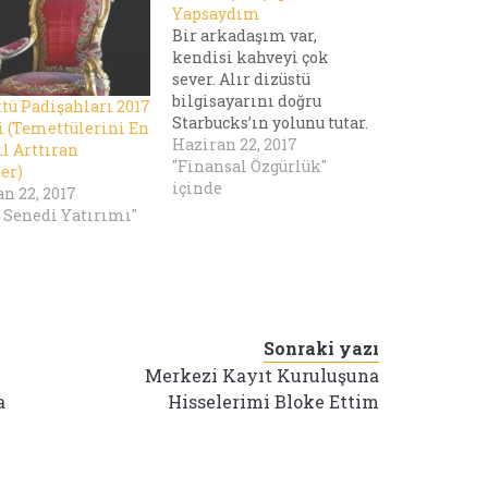
Yapsaydım
Bir arkadaşım var,
kendisi kahveyi çok
sever. Alır dizüstü
bilgisayarını doğru
tü Padişahları 2017
Starbucks’ın yolunu tutar.
i (Temettülerini En
Hem kahvesini içer hem
Haziran 22, 2017
ıl Arttıran
dersini çalışır.
"Finansal Özgürlük"
er)
Alışkanlık olmuş artık
içinde
n 22, 2017
yani. Bende çok çalıştım
 Senedi Yatırımı"
oralarda ama o arkadaş
e
ben değilim, yanlış
anlaşılmasın. Ona çok
para harcadığını
söyledim Starbucks’ta.
Biraz klişe oldu ama
Sonraki yazı
kahve içmeyi bıraksa çok
Merkezi Kayıt Kuruluşuna
para…
a
Hisselerimi Bloke Ettim