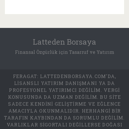
Latteden Borsaya
Finansal Özgürlük için Tasarruf ve Yatırım
FERAGAT: LATTEDENBORSAYA.COM'DA,
LISANSLI YATIRIM DANIŞMANI YA DA
PROFESYONEL YATIRIMCI DEĞILIM. VERGI
KONUSUNDA DA UZMAN DEĞILIM. BU SITE
SADECE KENDINI GELIŞTIRME VE EĞLENCE
AMACIYLA OKUNMALIDIR. HERHANGI BIR
TARAFIN KAYBINDAN DA SORUMLU DEĞILIM.
VARLIKLAR SIGORTALI DEĞILLERSE DOĞASI