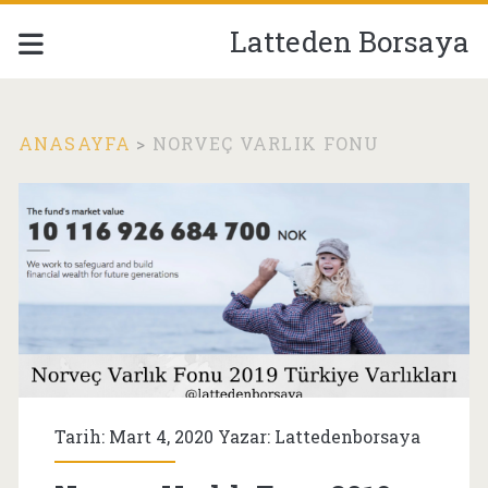
Latteden Borsaya
ANASAYFA
>
NORVEÇ VARLIK FONU
Etiket:
<span>norveç
varlık
fonu</span>
Tarih: Mart 4, 2020 Yazar:
Lattedenborsaya