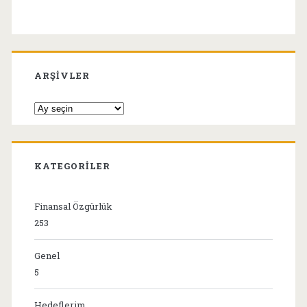
ARŞIVLER
Arşivler
KATEGORILER
Finansal Özgürlük
253
Genel
5
Hedeflerim