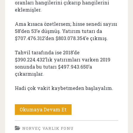
oranları hangilerini çıkarıp hangilerini
eklemişler.
Ama kısaca özetlersem; hisse senedi sayısı
58’den 53’e düşmüş. Yatırım tutarı da
$707.476.312’den $803.078.354’e çıkmış.
Tahvil tarafında ise 2018’de
$390.224.432’lık yatırımları varken 2019
sonunda bu tutarı $497.943.650’a
çıkarmışlar.
Hadi çok vakit kaybetmeden başlayalım.
Norveç
Okumaya Devam Et
Varlık
NORVEÇ VARLIK FONU
Fonu