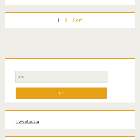
1.
Çeyrek
Yazı
1
2
İleri
Sonuçları
sayfalaması
Birincil
Yan
Ara:
Menü
Tweetlerim