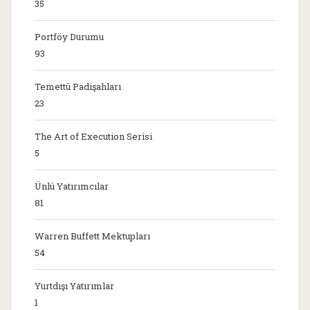
35
Portföy Durumu
93
Temettü Padişahları
23
The Art of Execution Serisi
5
Ünlü Yatırımcılar
81
Warren Buffett Mektupları
54
Yurtdışı Yatırımlar
1