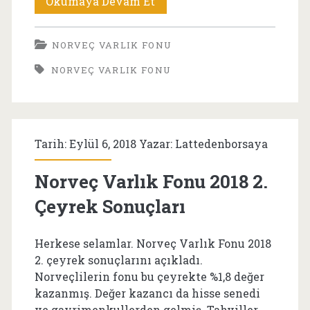
2018
Okumaya Devam Et
Sonu
NORVEÇ VARLIK FONU
İtibariyle
NORVEÇ VARLIK FONU
Norveç
Varlık
Fonu
Tarih: Eylül 6, 2018 Yazar:
Lattedenborsaya
Türk
Hisse
Norveç Varlık Fonu 2018 2.
Senedi
Çeyrek Sonuçları
Ve
Herkese selamlar. Norveç Varlık Fonu 2018
Tahvilleri
2. çeyrek sonuçlarını açıkladı.
Norveçlilerin fonu bu çeyrekte %1,8 değer
kazanmış. Değer kazancı da hisse senedi
ve gayrimenkullerden gelmiş. Tahviller