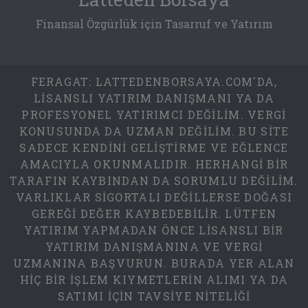
Finansal Özgürlük için Tasarruf ve Yatırım
FERAGAT: LATTEDENBORSAYA.COM'DA,
LISANSLI YATIRIM DANIŞMANI YA DA
PROFESYONEL YATIRIMCI DEĞILIM. VERGI
KONUSUNDA DA UZMAN DEĞILIM. BU SITE
SADECE KENDINI GELIŞTIRME VE EĞLENCE
AMACIYLA OKUNMALIDIR. HERHANGI BIR
TARAFIN KAYBINDAN DA SORUMLU DEĞILIM.
VARLIKLAR SIGORTALI DEĞILLERSE DOĞASI
GEREĞI DEĞER KAYBEDEBILIR. LÜTFEN
YATIRIM YAPMADAN ÖNCE LISANSLI BIR
YATIRIM DANIŞMANINA VE VERGI
UZMANINA BAŞVURUN. BURADA YER ALAN
HIÇ BIR IŞLEM KIYMETLERIN ALIMI YA DA
SATIMI IÇIN TAVSIYE NITELIĞI