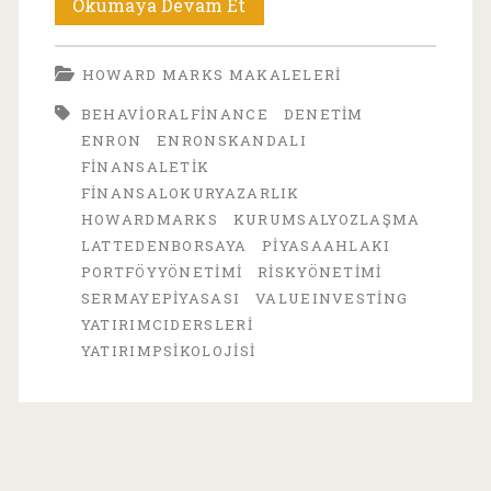
Howard
Okumaya Devam Et
Marks
HOWARD MARKS MAKALELERI
Makaleleri
BEHAVIORALFINANCE
DENETIM
Serisi
ENRON
ENRONSKANDALI
2002-
FINANSALETIK
FINANSALOKURYAZARLIK
1:
HOWARDMARKS
KURUMSALYOZLAŞMA
Enron’dan
LATTEDENBORSAYA
PIYASAAHLAKI
PORTFÖYYÖNETIMI
RISKYÖNETIMI
Çıkarılacak
SERMAYEPIYASASI
VALUEINVESTING
Dersler
YATIRIMCIDERSLERI
YATIRIMPSIKOLOJISI