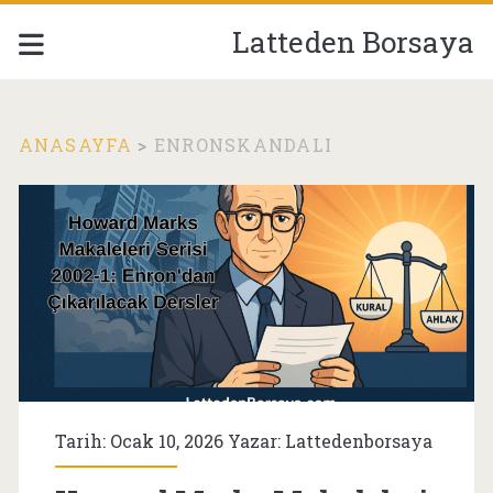
Latteden Borsaya
ANASAYFA
>
ENRONSKANDALI
Etiket:
<span>EnronSkandal
Tarih: Ocak 10, 2026 Yazar:
Lattedenborsaya