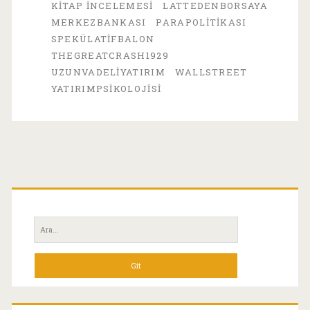
KITAP İNCELEMESI
LATTEDENBORSAYA
Balon,
MERKEZBANKASI
PARAPOLITIKASI
Kaldıraç
SPEKÜLATIFBALON
THEGREATCRASH1929
ve
UZUNVADELIYATIRIM
WALLSTREET
Çöküş
YATIRIMPSIKOLOJISI
Birincil
Yan
Ara:
Menü