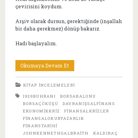
çevirisini koydum.
Arşiv olarak dursun, gerektiğinde (inşallah
bir daha gerekmez) dönüp bakarız.
Hadi başlayalım.
1929
Okumaya Devam Et
Buhranı:
KITAP İNCELEMELERI
Galbraith’ten
1929BUHRANI
BORSABALONU
Altı
BORSAÇÖKÜŞÜ
DAVRANIŞSALFINANS
Çizili
EKONOMIKKRIZ
FINANSALKRIZLER
FINANSALOKURYAZARLIK
Dersler
FINANSTARIHI
—
JOHNKENNETHGALBRAITH
KALDIRAÇ