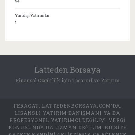
54
Yurtdışı Yatırımlar
1
Latteden Borsaya
Finansal Özgürlük için Tasarruf ve Yatırım
FERAGAT: LATTEDENBORSAYA.COM'DA,
LISANSLI YATIRIM DANIŞMANI YA DA
PROFESYONEL YATIRIMCI DEĞILIM. VERGI
KONUSUNDA DA UZMAN DEĞILIM. BU SITE
SADECE KENDINI GELIŞTIRME VE EĞLENCE