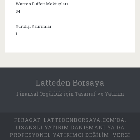
Warren Buffett Mektupları
54
Yurtdışı Yatırımlar
1
Latteden Borsaya
Finansal Özgürlük için Tasarruf ve Yatırım
FERAGAT: LATTEDENBORSAYA.COM'DA,
LISANSLI YATIRIM DANIŞMANI YA DA
PROFESYONEL YATIRIMCI DEĞILIM. VERGI