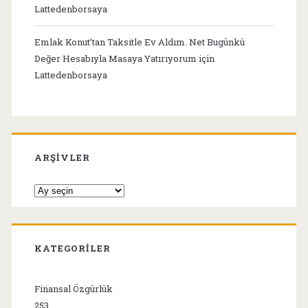
Lattedenborsaya
Emlak Konut’tan Taksitle Ev Aldım. Net Bugünkü
Değer Hesabıyla Masaya Yatırıyorum
için
Lattedenborsaya
ARŞIVLER
Arşivler
KATEGORILER
Finansal Özgürlük
253