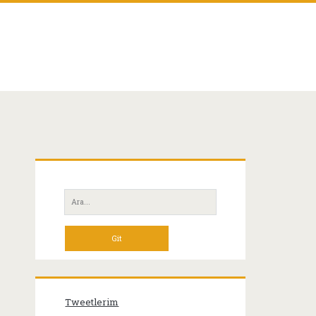
Birincil
Yan
Ara:
Menü
Tweetlerim