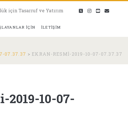
lük için Tasarruf ve Yatırım
twitter
instagram
youtube
eposta
ŞLAYANLAR İÇIN
İLETIŞIM
-07.37.37
>
EKRAN-RESMI-2019-10-07-07.37.37
-2019-10-07-