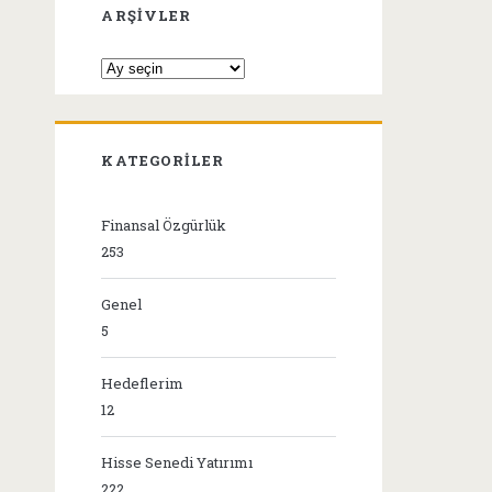
ARŞIVLER
Arşivler
KATEGORILER
Finansal Özgürlük
253
Genel
5
Hedeflerim
12
Hisse Senedi Yatırımı
222