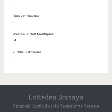
5
Ünlü Yatırımcılar
81
Warren Buffett Mektupları
54
Yurtdışı Yatırımlar
1
Latteden Borsaya
Finansal Özgürlük için Tasarruf ve Yatırım