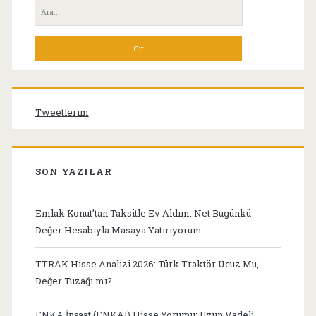
Yan
Ara:
Menü
Tweetlerim
SON YAZILAR
Emlak Konut’tan Taksitle Ev Aldım. Net Bugünkü
Değer Hesabıyla Masaya Yatırıyorum
TTRAK Hisse Analizi 2026: Türk Traktör Ucuz Mu,
Değer Tuzağı mı?
ENKA İnşaat (ENKAI) Hisse Yorumu: Uzun Vadeli