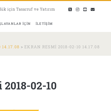
lük için Tasarruf ve Yatırım
twitter
instagram
youtube
eposta
ŞLAYANLAR İÇIN
İLETIŞIM
14.17.08
>
EKRAN RESMI 2018-02-10 14.17.08
 2018-02-10