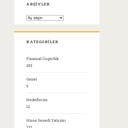
ARŞIVLER
Arşivler
KATEGORILER
Finansal Özgürlük
253
Genel
5
Hedeflerim
12
Hisse Senedi Yatırımı
222