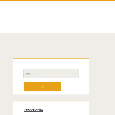
Birincil
Yan
Ara:
Menü
Tweetlerim