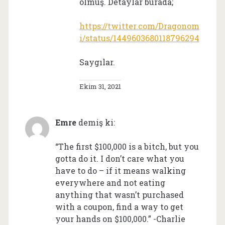
olmuş. Detaylar burada;
https://twitter.com/Dragonom
i/status/1449603680118796294
Saygılar.
Ekim 31, 2021
Emre
demiş ki:
“The first $100,000 is a bitch, but you
gotta do it. I don’t care what you
have to do – if it means walking
everywhere and not eating
anything that wasn’t purchased
with a coupon, find a way to get
your hands on $100,000.” -Charlie