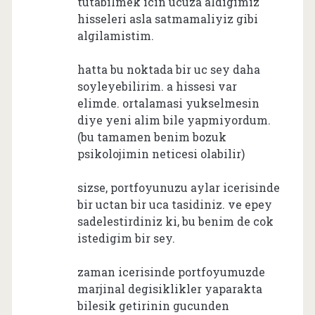
tutabilmek icin ucuza aldigimiz
hisseleri asla satmamaliyiz gibi
algilamistim.
hatta bu noktada bir uc sey daha
soyleyebilirim. a hissesi var
elimde. ortalamasi yukselmesin
diye yeni alim bile yapmiyordum.
(bu tamamen benim bozuk
psikolojimin neticesi olabilir)
sizse, portfoyunuzu aylar icerisinde
bir uctan bir uca tasidiniz. ve epey
sadelestirdiniz ki, bu benim de cok
istedigim bir sey.
zaman icerisinde portfoyumuzde
marjinal degisiklikler yaparakta
bilesik getirinin gucunden