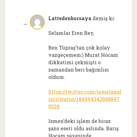
Lattedenborsaya
demiş ki:
Selamlar Eren Bey,
Ben Tüpraş’tan çok kolay
vazgeçemem:) Murat Hocam
dikkatimi çekmişti o
zamandan beri bağımlısı
oldum.
https://twitter.com/temelanal
izci/status/144494342848847
0528
Ismen’deki işlem de biraz
şans eseri oldu aslında. Barış
Hocam sayesinde