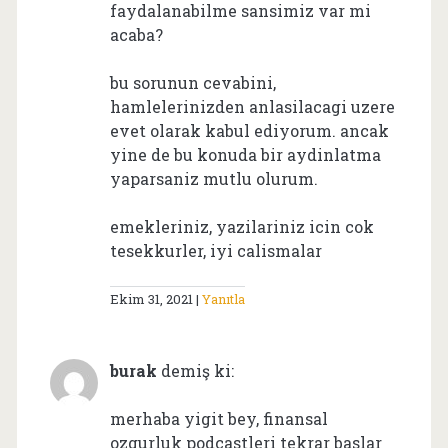
faydalanabilme sansimiz var mi
acaba?
bu sorunun cevabini,
hamlelerinizden anlasilacagi uzere
evet olarak kabul ediyorum. ancak
yine de bu konuda bir aydinlatma
yaparsaniz mutlu olurum.
emekleriniz, yazilariniz icin cok
tesekkurler, iyi calismalar
Ekim 31, 2021
Yanıtla
burak
demiş ki:
merhaba yigit bey, finansal
ozgurluk podcastleri tekrar baslar