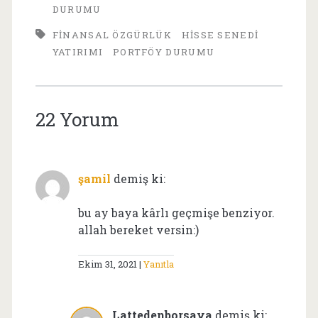
DURUMU
FINANSAL ÖZGÜRLÜK
HISSE SENEDI
YATIRIMI
PORTFÖY DURUMU
22 Yorum
şamil
demiş ki:
bu ay baya kârlı geçmişe benziyor.
allah bereket versin:)
Ekim 31, 2021
Yanıtla
Lattedenborsaya
demiş ki: