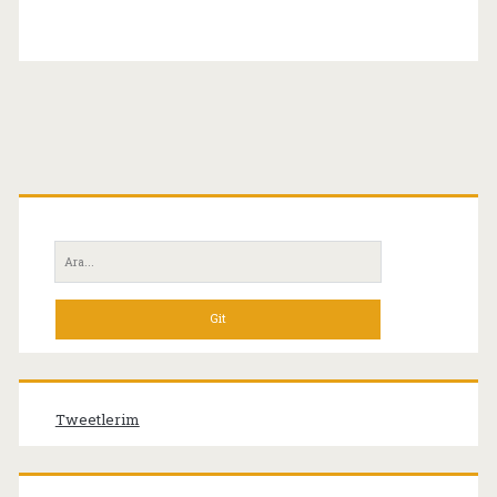
Birincil
Yan
Ara:
Menü
Tweetlerim