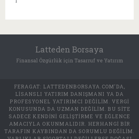
1
Latteden Borsaya
Finansal Özgürlük için Tasarruf ve Yatırım
FERAGAT: LATTEDENBORSAYA.COM'DA,
LISANSLI YATIRIM DANIŞMANI YA DA
PROFESYONEL YATIRIMCI DEĞILIM. VERGI
KONUSUNDA DA UZMAN DEĞILIM. BU SITE
SADECE KENDINI GELIŞTIRME VE EĞLENCE
AMACIYLA OKUNMALIDIR. HERHANGI BIR
TARAFIN KAYBINDAN DA SORUMLU DEĞILIM.
VARLIKLAR SIGORTALI DEĞILLERSE DOĞASI