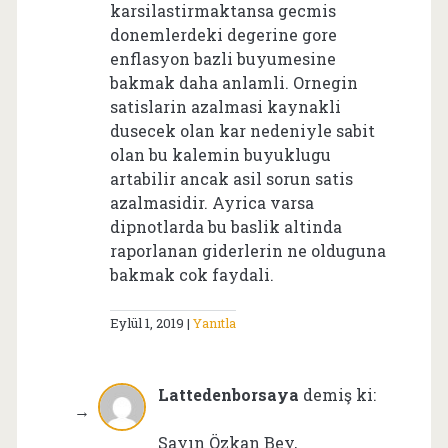
karsilastirmaktansa gecmis
donemlerdeki degerine gore
enflasyon bazli buyumesine
bakmak daha anlamli. Ornegin
satislarin azalmasi kaynakli
dusecek olan kar nedeniyle sabit
olan bu kalemin buyuklugu
artabilir ancak asil sorun satis
azalmasidir. Ayrica varsa
dipnotlarda bu baslik altinda
raporlanan giderlerin ne olduguna
bakmak cok faydali.
Eylül 1, 2019
Yanıtla
Lattedenborsaya
demiş ki:
Sayın Özkan Bey,