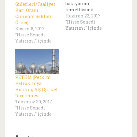
bakıyorum,
Giderleri/Faaliyet
temettüsünü
Karı Oranı:
sürekli olarak
Haziran 22, 2017
Çimento Sektörü
arttıran şirketlere.
"Hisse Senedi
Örneği
Bakalım temettü
Yatırımı" içinde
Kasım 8, 2017
padişahlarına
"Hisse Senedi
gelen giden var mı,
Yatırımı" içinde
temettüsünü
sürekli arttıran
şirketler hangisi
diye? Temettü
odaklı araştırma
yani. Şimdi de
PETKM (Petkim
ISGYO'ya
Petrokimya
bakacağım.
Holding A.Ş.) Şirket
Bakalım temettü
İncelemesi
odaklı ISGYO
Temmuz 30, 2017
incelemesinde
"Hisse Senedi
neler çıkacak... 1999
Yatırımı" içinde
yılında İstanbul'da
kurulmuş. Şirketin
portföyün