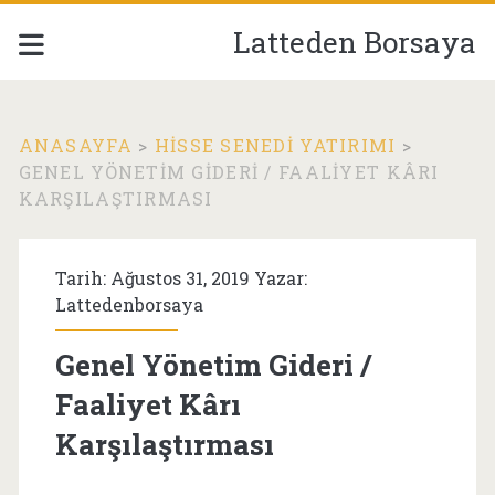
Latteden Borsaya
ANASAYFA
>
HISSE SENEDI YATIRIMI
>
GENEL YÖNETIM GIDERI / FAALIYET KÂRI
KARŞILAŞTIRMASI
Tarih: Ağustos 31, 2019 Yazar:
Lattedenborsaya
Genel Yönetim Gideri /
Faaliyet Kârı
Karşılaştırması