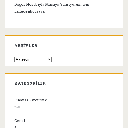
Değer Hesabıyla Masaya Yatırıyorum
için
Lattedenborsaya
ARŞIVLER
Arşivler
KATEGORILER
Finansal Özgürlük
253
Genel
5