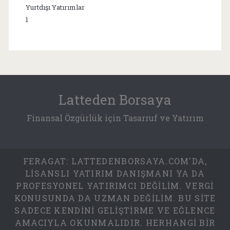
Yurtdışı Yatırımlar
1
Latteden Borsaya
Finansal Özgürlük için Tasarruf ve Yatırım
FERAGAT: LATTEDENBORSAYA.COM'DA,
LISANSLI YATIRIM DANIŞMANI YA DA
PROFESYONEL YATIRIMCI DEĞILIM. VERGI
KONUSUNDA DA UZMAN DEĞILIM. BU SITE
SADECE KENDINI GELIŞTIRME VE EĞLENCE
AMACIYLA OKUNMALIDIR. HERHANGI BIR