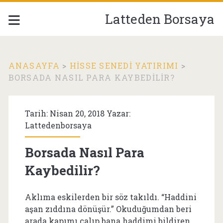
Latteden Borsaya
ANASAYFA
>
HISSE SENEDI YATIRIMI
>
BORSADA NASIL PARA KAYBEDILIR?
Tarih: Nisan 20, 2018 Yazar:
Lattedenborsaya
Borsada Nasıl Para
Kaybedilir?
Aklıma eskilerden bir söz takıldı. “Haddini
aşan zıddına dönüşür.” Okuduğumdan beri
arada kapımı çalıp bana haddimi bildiren