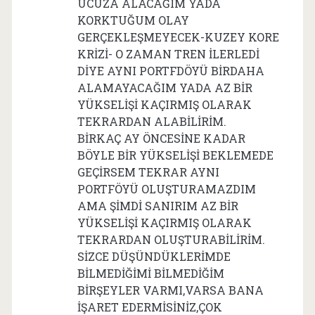
UCUZA ALACAĞIM YADA
KORKTUĞUM OLAY
GERÇEKLEŞMEYECEK-KUZEY KORE
KRİZİ- O ZAMAN TREN İLERLEDİ
DİYE AYNI PORTFDÖYÜ BİRDAHA
ALAMAYACAĞIM YADA AZ BİR
YÜKSELİŞİ KAÇIRMIŞ OLARAK
TEKRARDAN ALABİLİRİM.
BİRKAÇ AY ÖNCESİNE KADAR
BÖYLE BİR YÜKSELİŞİ BEKLEMEDE
GEÇİRSEM TEKRAR AYNI
PORTFÖYÜ OLUŞTURAMAZDIM
AMA ŞİMDİ SANIRIM AZ BİR
YÜKSELİŞİ KAÇIRMIŞ OLARAK
TEKRARDAN OLUŞTURABİLİRİM.
SİZCE DÜŞÜNDÜKLERİMDE
BİLMEDİĞİMİ BİLMEDİĞİM
BİRŞEYLER VARMI,VARSA BANA
İŞARET EDERMİSİNİZ,ÇOK