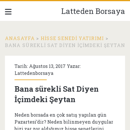
Latteden Borsaya
ANASAYFA
>
HISSE SENEDI YATIRIMI
>
BANA SÜREKLI SAT DIYEN İÇIMDEKI ŞEYTAN
Tarih: Ağustos 13, 2017 Yazar:
Lattedenborsaya
Bana sürekli Sat Diyen
İçimdeki Şeytan
Neden borsada en çok satış yapılan gün
Pazartesi’dir? Neden bilinmeyen duygular
bizi zar zor aldığımız hisse senetlerini