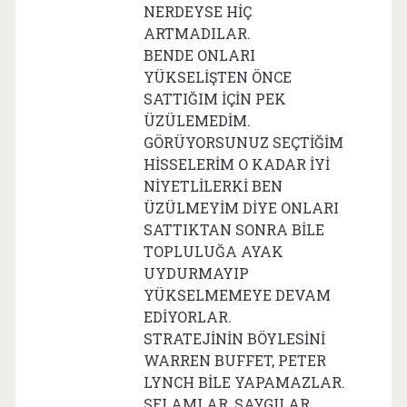
NERDEYSE HİÇ
ARTMADILAR.
BENDE ONLARI
YÜKSELİŞTEN ÖNCE
SATTIĞIM İÇİN PEK
ÜZÜLEMEDİM.
GÖRÜYORSUNUZ SEÇTİĞİM
HİSSELERİM O KADAR İYİ
NİYETLİLERKİ BEN
ÜZÜLMEYİM DİYE ONLARI
SATTIKTAN SONRA BİLE
TOPLULUĞA AYAK
UYDURMAYIP
YÜKSELMEMEYE DEVAM
EDİYORLAR.
STRATEJİNİN BÖYLESİNİ
WARREN BUFFET, PETER
LYNCH BİLE YAPAMAZLAR.
SELAMLAR ,SAYGILAR