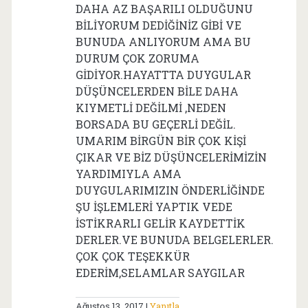
DAHA AZ BAŞARILI OLDUĞUNU
BİLİYORUM DEDİĞİNİZ GİBİ VE
BUNUDA ANLIYORUM AMA BU
DURUM ÇOK ZORUMA
GİDİYOR.HAYATTTA DUYGULAR
DÜŞÜNCELERDEN BİLE DAHA
KIYMETLİ DEĞİLMİ ,NEDEN
BORSADA BU GEÇERLİ DEĞİL.
UMARIM BİRGÜN BİR ÇOK KİŞİ
ÇIKAR VE BİZ DÜŞÜNCELERİMİZİN
YARDIMIYLA AMA
DUYGULARIMIZIN ÖNDERLİĞİNDE
ŞU İŞLEMLERİ YAPTIK VEDE
İSTİKRARLI GELİR KAYDETTİK
DERLER.VE BUNUDA BELGELERLER.
ÇOK ÇOK TEŞEKKÜR
EDERİM,SELAMLAR SAYGILAR
Ağustos 13, 2017
Yanıtla