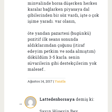
minvalinde borsa düşerken herkes
karalar bağlarken piyasaya dal
gibilerinden bir söz vardı, işte o çok
işime yaradı. var olasın,
öte yandan pazartesi (bugünkü)
pozitif ilk seans sonunda
aldıklarımdan çoğunu (itiraf
edeyim petkim ve soda almıştım)
döküldüm 3-5 karla. senin
süvarilerin gibi destekçilerim yok
malesef..
Ağustos 14, 2017
Yanıtla
Lattedenborsaya
demiş ki:
Sayın Hüseyin Bey,