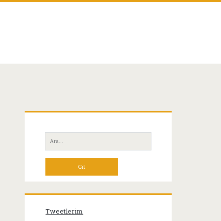
Birincil
Yan
Ara:
Menü
Tweetlerim