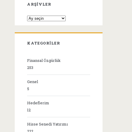
ARŞIVLER
Arşivler
KATEGORILER
Finansal Özgürlük
253
Genel
5
Hedeflerim
12
Hisse Senedi Yatırımı
222