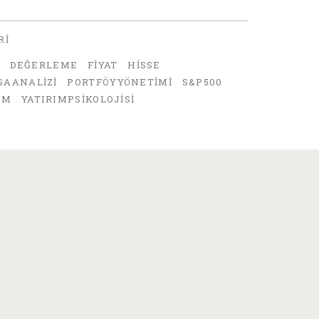
RI
ri
DEĞERLEME
FIYAT
HISSE
SAANALIZI
PORTFÖYYÖNETIMI
S&P500
IM
YATIRIMPSIKOLOJISI
a