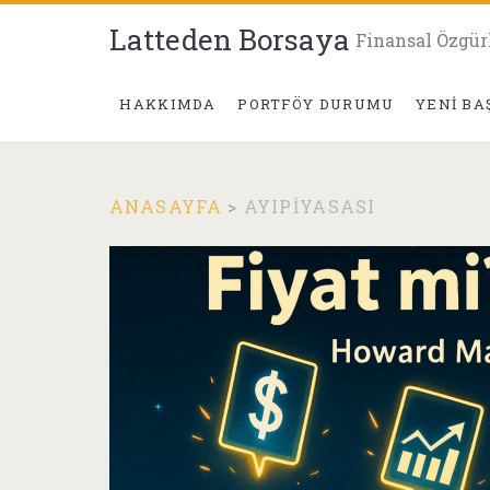
Latteden Borsaya
Finansal Özgür
HAKKIMDA
PORTFÖY DURUMU
YENI BA
ANASAYFA
>
AYIPIYASASI
Etiket:
<span>ayıpiyasa