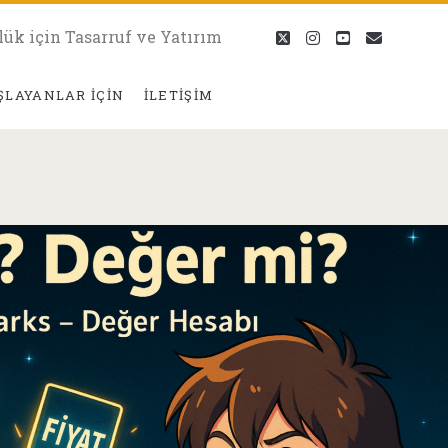
lük için Tasarruf ve Yatırım
twitter
instagram
youtube
eposta
ŞLAYANLAR İÇIN
İLETIŞIM
sı</span>