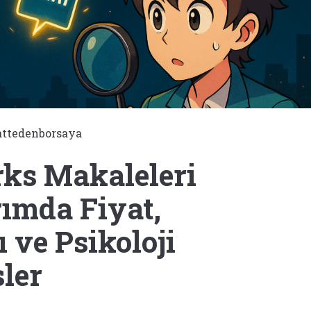
attedenborsaya
ks Makaleleri
rımda Fiyat,
 ve Psikoloji
ler