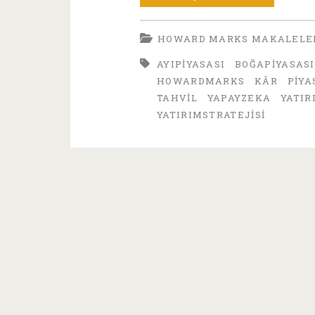
Marks
HOWARD MARKS MAKALELE
Makalele
AYIPIYASASI
BOĞAPIYASASI
2025-
HOWARDMARKS
KÂR
PIYA
5:
TAHVIL
YAPAYZEKA
YATIR
YATIRIMSTRATEJISI
Yatırımd
Fiyat,
Değer
Hesabı
ve
Psikoloji
Üzerine
Dersler