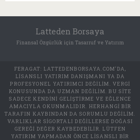
Latteden Borsaya
Finansal Özgürlük için Tasarruf ve Yatırım
FERAGAT: LATTEDENBORSAYA.COM'DA,
LISANSLI YATIRIM DANIŞMANI YA DA
PROFESYONEL YATIRIMCI DEĞILIM. VERGI
KONUSUNDA DA UZMAN DEĞILIM. BU SITE
SADECE KENDINI GELIŞTIRME VE EĞLENCE
AMACIYLA OKUNMALIDIR. HERHANGI BIR
TARAFIN KAYBINDAN DA SORUMLU DEĞILIM.
VARLIKLAR SIGORTALI DEĞILLERSE DOĞASI
GEREĞI DEĞER KAYBEDEBILIR. LÜTFEN
YATIRIM YAPMADAN ÖNCE LISANSLI BIR