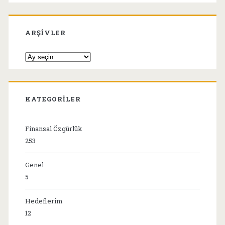
ARŞIVLER
Arşivler
KATEGORILER
Finansal Özgürlük
253
Genel
5
Hedeflerim
12