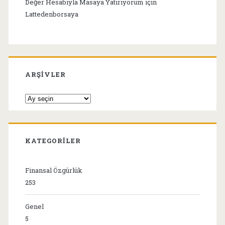
Değer Hesabıyla Masaya Yatırıyorum
için
Lattedenborsaya
ARŞIVLER
Arşivler
KATEGORILER
Finansal Özgürlük
253
Genel
5