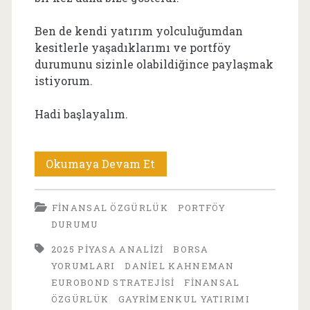
Ben de kendi yatırım yolculuğumdan
kesitlerle yaşadıklarımı ve portföy
durumunu sizinle olabildiğince paylaşmak
istiyorum.
Hadi başlayalım.
Haziran
Okumaya Devam Et
2025
FINANSAL ÖZGÜRLÜK
PORTFÖY
Portföy
DURUMU
Güncellemesi:
2025 PIYASA ANALIZI
BORSA
Savaş,
YORUMLARI
DANIEL KAHNEMAN
EUROBOND STRATEJISI
FINANSAL
Belirsizlik
ÖZGÜRLÜK
GAYRIMENKUL YATIRIMI