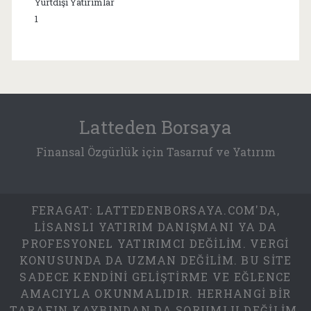
Yurtdışı Yatırımlar
1
Latteden Borsaya
Finansal Özgürlük için Tasarruf ve Yatırım
FERAGAT: LATTEDENBORSAYA.COM'DA,
LISANSLI YATIRIM DANIŞMANI YA DA
PROFESYONEL YATIRIMCI DEĞILIM. VERGI
KONUSUNDA DA UZMAN DEĞILIM. BU SITE
SADECE KENDINI GELIŞTIRME VE EĞLENCE
AMACIYLA OKUNMALIDIR. HERHANGI BIR
TARAFIN KAYBINDAN DA SORUMLU DEĞILIM.