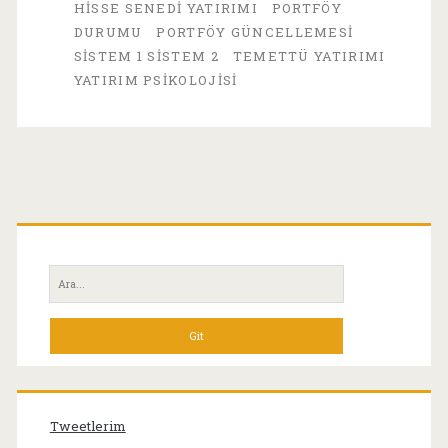
ve
HISSE SENEDI YATIRIMI
PORTFÖY
DURUMU
PORTFÖY GÜNCELLEMESI
Yeni
SISTEM 1 SISTEM 2
TEMETTÜ YATIRIMI
Zirveler
YATIRIM PSIKOLOJISI
Birincil
Yan
Ara:
Menü
Tweetlerim