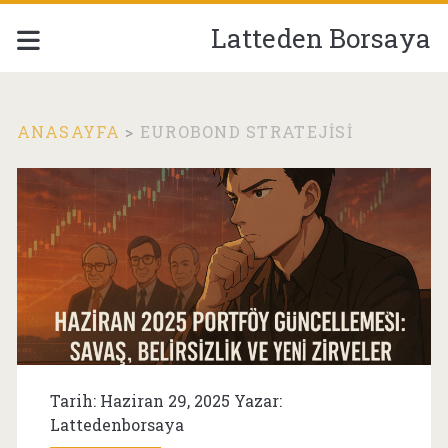
Latteden Borsaya
ANASAYFA
>
EUROBOND STRATEJISI
Etiket:
<span>eurobond
stratejisi</span>
Tarih: Haziran 29, 2025 Yazar:
Lattedenborsaya